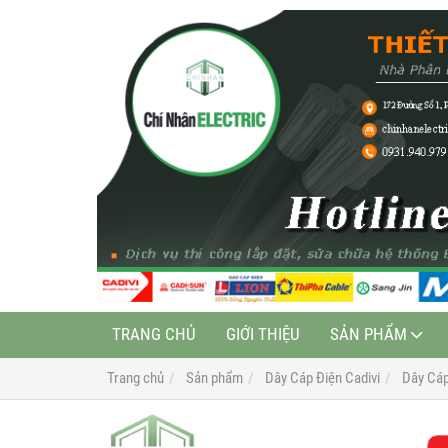
TRANG CHỦ
GIỚI THIỆU
SẢN PHẨM
Trang chủ
Sản phẩm
Dây Cáp Điện Cadivi
Dây Cá