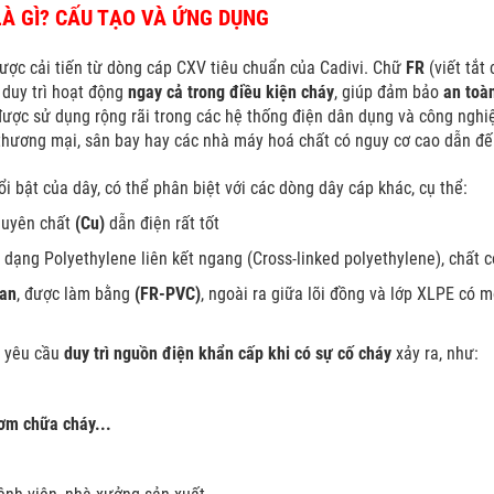
LÀ GÌ? CẤU TẠO VÀ ỨNG DỤNG
ược cải tiến từ dòng cáp CXV tiêu chuẩn của Cadivi. Chữ
FR
(viết tắt 
ể duy trì hoạt động
ngay cả trong điều kiện cháy
, giúp đảm bảo
an toà
 được sử dụng rộng rãi trong các hệ thống điện dân dụng và công ngh
 thương mại, sân bay hay các nhà máy hoá chất có nguy cơ cao dẫn đế
nổi bật của dây, có thể phân biệt với các dòng dây cáp khác, cụ thể:
guyên chất
(Cu)
dẫn điện rất tốt
 dạng Polyethylene liên kết ngang (Cross-linked polyethylene), chất c
lan
, được làm bằng
(FR-PVC)
, ngoài ra giữa lõi đồng và lớp XLPE có 
g yêu cầu
duy trì nguồn điện khẩn cấp khi có sự cố cháy
xảy ra, như:
ơm chữa cháy...