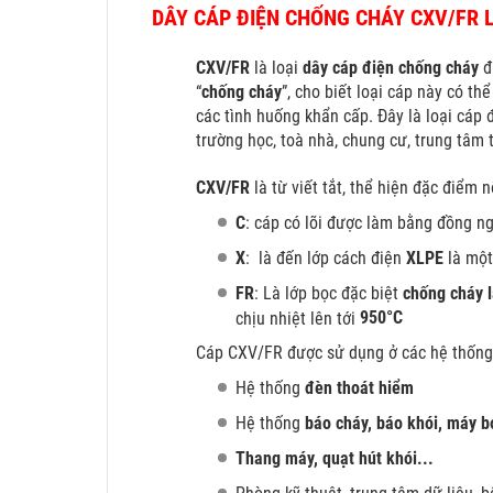
DÂY CÁP ĐIỆN CHỐNG CHÁY CXV/FR 
CXV/FR
là loại
dây cáp điện chống cháy
đ
“
chống cháy
”, cho biết loại cáp này có th
các tình huống khẩn cấp. Đây là loại cáp
trường học, toà nhà, chung cư, trung tâm
CXV/FR
là từ viết tắt, thể hiện đặc điểm 
C
: cáp có lõi được làm bằng đồng n
X
: là đến lớp cách điện
XLPE
là một
FR
: Là lớp bọc đặc biệt
chống cháy 
950°C
chịu nhiệt lên tới
Cáp CXV/FR được sử dụng ở các hệ thốn
Hệ thống
đèn thoát hiểm
Hệ thống
báo cháy, báo khói, máy b
Thang máy, quạt hút khói...