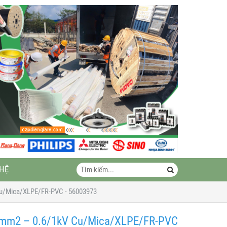
 HỆ
u/Mica/XLPE/FR-PVC - 56003973
5mm2 – 0.6/1kV Cu/Mica/XLPE/FR-PVC