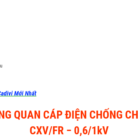
ầu
adivi Mới Nhất
NG QUAN CÁP ĐIỆN CHỐNG C
CXV/FR ­− 0,6/1kV