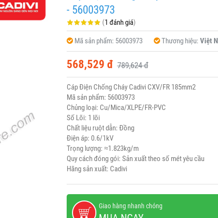
- 56003973
(
1 đánh giá
)
Mã sản phẩm:
56003973
Thương hiệu:
Việt 
568,529 đ
789,624 đ
Cáp Điện Chống Cháy Cadivi CXV/FR 185mm2
Mã sản phẩm: 56003973
Chủng loại: Cu/Mica/XLPE/FR-PVC
Số Lõi: 1 lõi
Chất liệu ruột dẫn: Đồng
Điện áp: 0.6/1kV
Trọng lượng: ≈1.823kg/m
Quy cách đóng gói: Sản xuất theo số mét yêu cầu
Hãng sản xuất: Cadivi
Giao hàng nhanh chóng