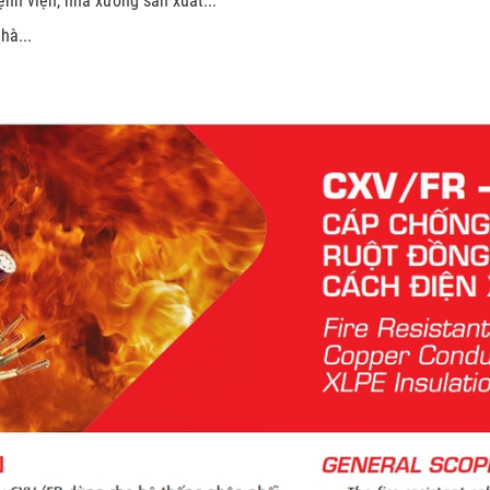
ệnh viện, nhà xưởng sản xuất...
hà...