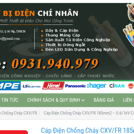
TIN TỨC
CHÍNH SÁCH & QUY ĐỊNH
BẢNG GIÁ
LIÊN
p Chống Cháy CXV/FR
Cáp Điện Chống Cháy CXV/FR 185mm2 – 0.6/1kV C
Cáp Điện Chống Cháy CXV/FR 18