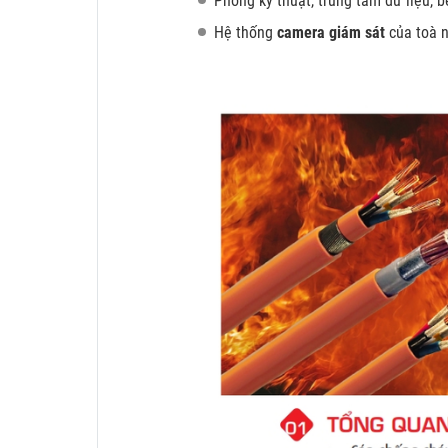
Phòng kỹ thuật, trung tâm dữ liệu, b
Hệ thống
camera giám sát
của toà n