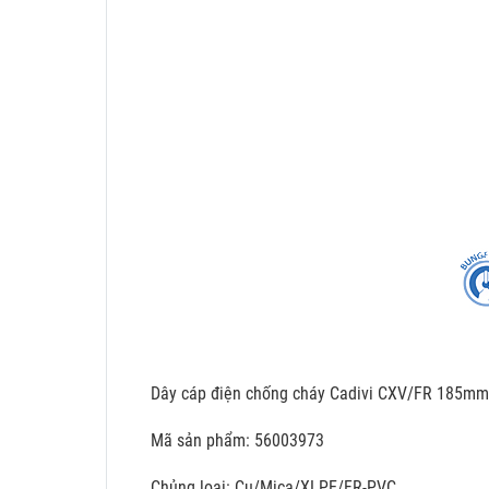
Dây cáp điện chống cháy Cadivi CXV/FR 185m
Mã sản phẩm: 56003973
Chủng loại: Cu/Mica/XLPE/FR-PVC