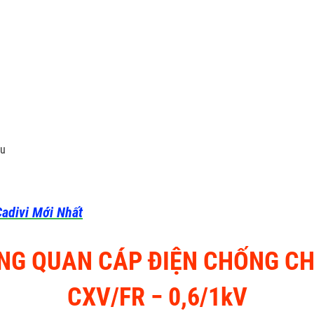
ầu
adivi Mới Nhất
NG QUAN CÁP ĐIỆN CHỐNG C
CXV/FR ­− 0,6/1kV