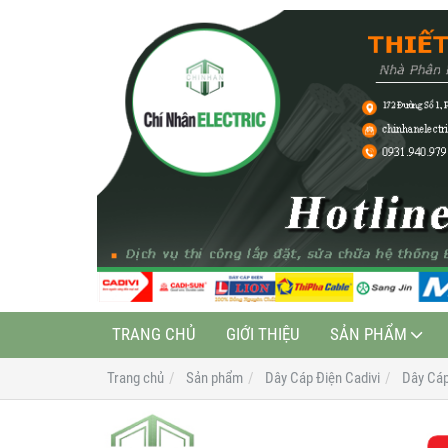
TRANG CHỦ
GIỚI THIỆU
SẢN PHẨM
Trang chủ
Sản phẩm
Dây Cáp Điện Cadivi
Dây Cá