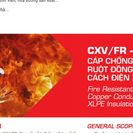
ệnh viện, nhà xưởng sản xuất...
hà...