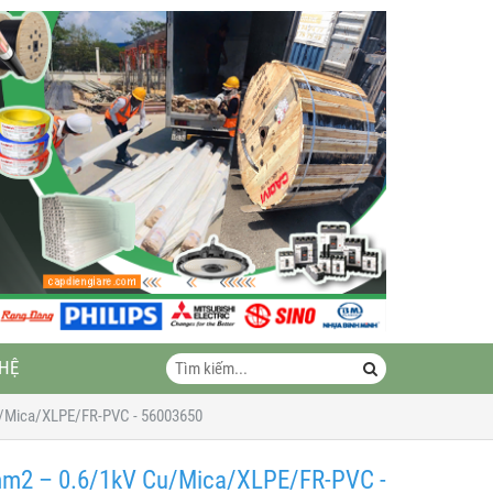
 HỆ
/Mica/XLPE/FR-PVC - 56003650
m2 – 0.6/1kV Cu/Mica/XLPE/FR-PVC -