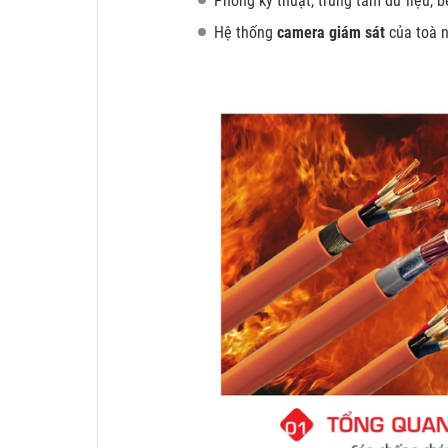
Phòng kỹ thuật, trung tâm dữ liệu, b
Hệ thống
camera giám sát
của toà n