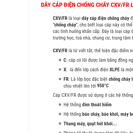
DÂY CÁP ĐIỆN CHỐNG CHÁY CXV/FR 
CXV/FR
là loại
dây cáp điện chống cháy
đ
“
chống cháy
”, cho biết loại cáp này có th
các tình huống khẩn cấp. Đây là loại cáp
trường học, toà nhà, chung cư, trung tâm
CXV/FR
là từ viết tắt, thể hiện đặc điểm 
C
: cáp có lõi được làm bằng đồng n
X
: là đến lớp cách điện
XLPE
là một
FR
: Là lớp bọc đặc biệt
chống cháy 
950°C
chịu nhiệt lên tới
Cáp CXV/FR được sử dụng ở các hệ thốn
Hệ thống
đèn thoát hiểm
Hệ thống
báo cháy, báo khói, máy b
Thang máy, quạt hút khói...