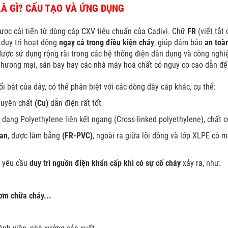
LÀ GÌ? CẤU TẠO VÀ ỨNG DỤNG
ược cải tiến từ dòng cáp CXV tiêu chuẩn của Cadivi. Chữ
FR
(viết tắt 
ể duy trì hoạt động
ngay cả trong điều kiện cháy
, giúp đảm bảo
an toà
 được sử dụng rộng rãi trong các hệ thống điện dân dụng và công ngh
 thương mại, sân bay hay các nhà máy hoá chất có nguy cơ cao dẫn đế
nổi bật của dây, có thể phân biệt với các dòng dây cáp khác, cụ thể:
guyên chất
(Cu)
dẫn điện rất tốt
 dạng Polyethylene liên kết ngang (Cross-linked polyethylene), chất c
lan
, được làm bằng
(FR-PVC)
, ngoài ra giữa lõi đồng và lớp XLPE có 
g yêu cầu
duy trì nguồn điện khẩn cấp khi có sự cố cháy
xảy ra, như:
ơm chữa cháy...