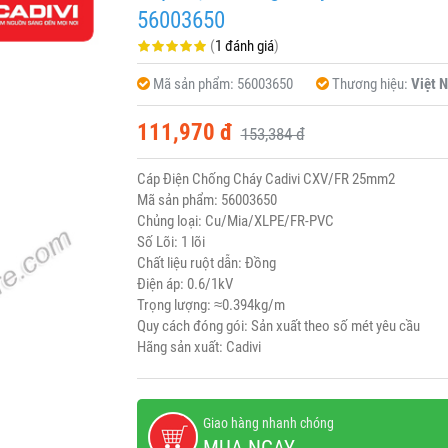
56003650
(
1 đánh giá
)
Mã sản phẩm:
56003650
Thương hiệu:
Việt 
111,970 đ
153,384 đ
Cáp Điện Chống Cháy Cadivi CXV/FR 25mm2
Mã sản phẩm: 56003650
Chủng loại: Cu/Mia/XLPE/FR-PVC
Số Lõi: 1 lõi
Chất liệu ruột dẫn: Đồng
Điện áp: 0.6/1kV
Trọng lượng: ≈0.394kg/m
Quy cách đóng gói: Sản xuất theo số mét yêu cầu
Hãng sản xuất: Cadivi
Giao hàng nhanh chóng