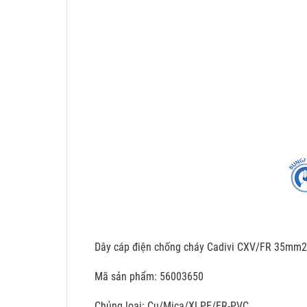
Dây cáp điện chống cháy Cadivi CXV/FR 35mm
Mã sản phẩm: 56003650
Chủng loại: Cu/Mica/XLPE/FR-PVC