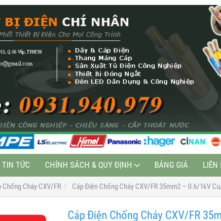
TIN TỨC
CHÍNH SÁCH & QUY ĐỊNH
BẢNG GIÁ
LIÊN
p Chống Cháy CXV/FR
Cáp Điện Chống Cháy CXV/FR 35mm2 – 0.6/1kV Cu
Cáp Điện Chống Cháy CXV/FR 35m