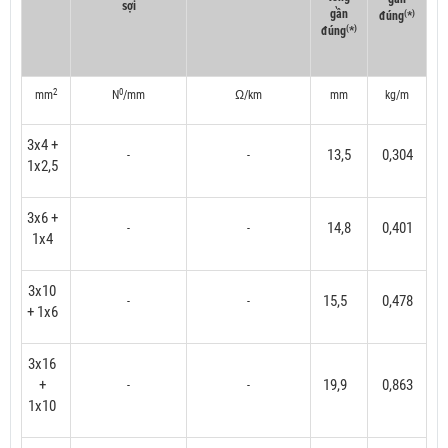
sợi
gần
(
)
đúng
*
(
)
đúng
*
2
0
mm
N
/mm
Ω/km
mm
kg/m
3x4 +
13,5
0,304
-
-
1x2,5
3x6 +
14,8
0,401
-
-
1x4
3x10
15,5
0,478
-
-
+ 1x6
3x16
+
19,9
0,863
-
-
1x10