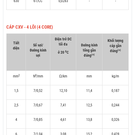
630
61/CC
0,0283
-
-
CÁP CXV - 4 LÕI (4 CORE)
Điện trở DC
Khối lượng
Tiết
tối đa
Số sợi/
Đường kính
cáp gần
diện
Đường kính
tổng gần
(
)
đúng
*
0
ở 20
C
(
)
sợi
đúng
*
2
0
mm
N
/mm
Ω/km
mm
kg/m
1,5
7/0,52
12,10
11,4
0,187
2,5
7/0,67
7,41
12,5
0,244
4
7/0,85
4,61
13,8
0,326
6
7/1,04
3,08
15,2
0,428