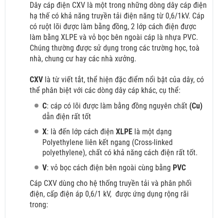
Dây cáp điện CXV là một trong những dòng dây cáp điện
hạ thế có khả năng truyền tải điện năng từ 0,6/1kV. Cáp
có ruột lõi được làm bằng đồng, 2 lớp cách điện được
làm bằng XLPE và vỏ bọc bên ngoài cáp là nhựa PVC.
Chúng thường được sử dụng trong các trường học, toà
nhà, chung cư hay các nhà xưởng.
CXV
là từ viết tắt, thể hiện đặc điểm nổi bật của dây, có
thể phân biệt với các dòng dây cáp khác, cụ thể:
C
: cáp có lõi được làm bằng đồng nguyên chất
(Cu)
dẫn điện rất tốt
X
: là đến lớp cách điện
XLPE
là một dạng
Polyethylene liên kết ngang (Cross-linked
polyethylene), chất có khả năng cách điện rất tốt.
V
: vỏ bọc cách điện bên ngoài cùng bằng
PVC
Cáp CXV dùng cho hệ thống truyền tải và phân phối
điện, cấp điện áp 0,6/1 kV,
được ứng dụng rộng rãi
trong: