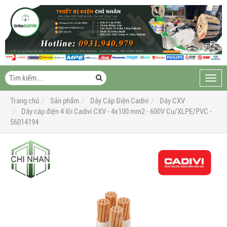
Toggl
navig
Trang chủ
Sản phẩm
Dây Cáp Điện Cadivi
Dây CXV
Dây cáp điện 4 lõi Cadivi CXV - 4x100 mm2 - 600V Cu/XLPE/PVC -
56014194