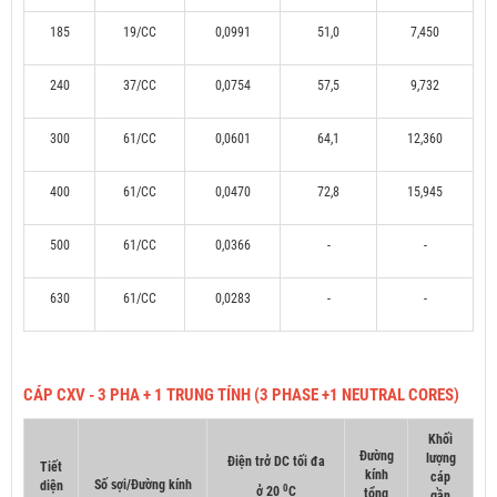
185
19/CC
0,0991
51,0
7,450
240
37/CC
0,0754
57,5
9,732
300
61/CC
0,0601
64,1
12,360
400
61/CC
0,0470
72,8
15,945
500
61/CC
0,0366
-
-
630
61/CC
0,0283
-
-
CÁP CXV - 3 PHA + 1 TRUNG TÍNH (3 PHASE +1 NEUTRAL CORES)
Khối
Đường
lượng
Điện trở DC tối đa
Tiết
kính
cáp
Số sợi/Đường kính
diện
0
ở 20
C
tổng
gần