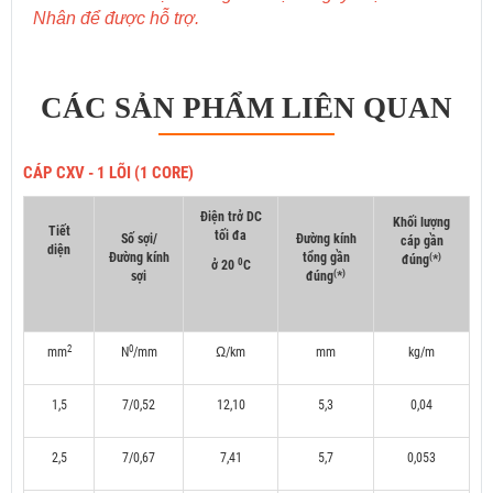
Nhân để được hỗ trợ.
CÁC SẢN PHẨM LIÊN QUAN
CÁP CXV - 1 LÕI (1 CORE)
Điện trở DC
Khối lượng
Tiết
tối đa
Số sợi/
Đường kính
cáp gần
diện
Đường kính
tổng gần
(
)
đúng
*
0
ở 20
C
(
)
sợi
đúng
*
2
0
mm
N
/mm
Ω/km
mm
kg/m
1,5
7/0,52
12,10
5,3
0,04
2,5
7/0,67
7,41
5,7
0,053