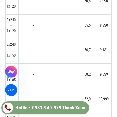
+
50,8
7,090
-
-
1x120
3x240
+
55,5
8,830
-
-
1x120
3x240
+
56,7
9,131
-
-
1x150
3x240
+
58,2
9,539
-
-
1x185
Zalo
3x300
+
62,0
10,999
-
-
1x150
Hotline: 0931.940.979 Thanh Xuân