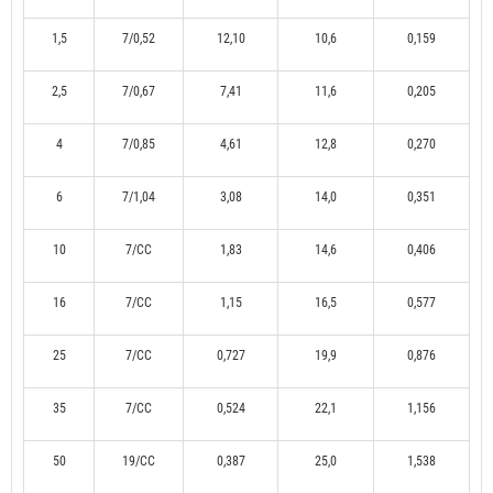
1,5
7/0,52
12,10
10,6
0,159
2,5
7/0,67
7,41
11,6
0,205
4
7/0,85
4,61
12,8
0,270
6
7/1,04
3,08
14,0
0,351
10
7/CC
1,83
14,6
0,406
16
7/CC
1,15
16,5
0,577
25
7/CC
0,727
19,9
0,876
35
7/CC
0,524
22,1
1,156
50
19/CC
0,387
25,0
1,538