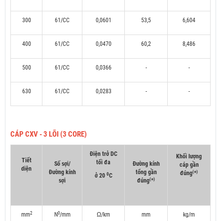
300
61/CC
0,0601
53,5
6,604
400
61/CC
0,0470
60,2
8,486
500
61/CC
0,0366
-
-
630
61/CC
0,0283
-
-
CÁP CXV - 3 LÕI (3 CORE)
Điện trở DC
Khối lượng
Tiết
tối đa
Số sợi/
Đường kính
cáp gần
diện
Đường kính
tổng gần
(
)
đúng
*
0
ở 20
C
(
)
sợi
đúng
*
2
0
mm
N
/mm
Ω/km
mm
kg/m