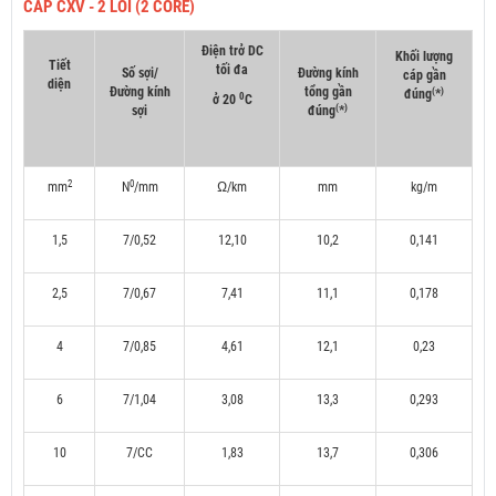
CÁP CXV - 2 LÕI (2 CORE)
Điện trở DC
Khối lượng
Tiết
tối đa
Số sợi/
Đường kính
cáp gần
diện
Đường kính
tổng gần
(
)
đúng
*
0
ở 20
C
(
)
sợi
đúng
*
2
0
mm
N
/mm
Ω/km
mm
kg/m
1,5
7/0,52
12,10
10,2
0,141
2,5
7/0,67
7,41
11,1
0,178
4
7/0,85
4,61
12,1
0,23
6
7/1,04
3,08
13,3
0,293
10
7/CC
1,83
13,7
0,306