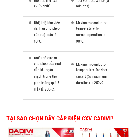
Điện áp thử: 3,5
Test voltage: 3,5 kV (5
kV (5 phút).
minutes).
Nhiệt độ làm việc
Maximum conductor
dài hạn cho phép
temperature for
của ruột dẫn là
normal operation is
90
C.
90
C.
O
O
Nhiệt độ cực đại
cho phép của ruột
Maximum conductor
dẫn khi ngắn
temperature for short-
mạch trong thời
circuit (5s maximum
gian không quá 5
duration) is 250
C.
O
giây là 250
C.
o
TẠI SAO CHỌN DÂY CÁP ĐIỆN CXV CADIVI?