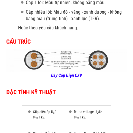
Cáp 1 lõi: Màu tự nhiên, không băng màu.
Cáp nhiều lõi: Màu đỏ
- vàng - xanh dương - không
băng màu (trung tính) - xanh lục (TER).
Hoặc theo yêu cầu khách hàng.
CẤU TRÚC
Dây Cáp Điện CXV
ĐẶC TÍNH KỸ THUẬT
Cấp điện áp U
/U:
Rated voltage U
/U:
0
0
0,6/1 kV.
0,6/1 kV.