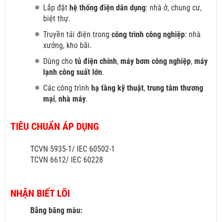
Lắp đặt
hệ thống điện dân dụng
: nhà ở, chung cư,
biệt thự.
Truyền tải điện trong
công trình công nghiệp
: nhà
xưởng, kho bãi.
Dùng cho
tủ điện chính
,
máy bơm công nghiệp
,
máy
lạnh công suất lớn
.
Các công trình
hạ tầng kỹ thuật
,
trung tâm thương
mại
,
nhà máy
.
TIÊU CHUẨN ÁP DỤNG
TCVN 5935-1/ IEC 60502-1
TCVN 6612/ IEC 60228
NHẬN BIẾT LÕI
Bằng băng màu: