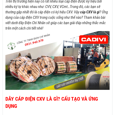
Trên thị trường hiện nay có rất nhiều loại cáp điện được ký hiệu bởi
nhiều
ký tự khác nhau như: CVV, CXV, VCmt…Trong đó, các bạn sẽ
thường gặp nhất đó là cáp điện có ký hiệu CXV. Vậy
cáp CXV là gì
? Ứng
dụng của cáp điện CXV trong cuộc sống như thế nào? Tham khảo bài
viết dưới đây Điện Chí Nhân sẽ giúp các bạn giải đáp những thắc mắc
trên một cách chi tiết nhé!
DÂY CÁP ĐIỆN CXV LÀ GÌ? CẤU TẠO VÀ ỨNG
DỤNG