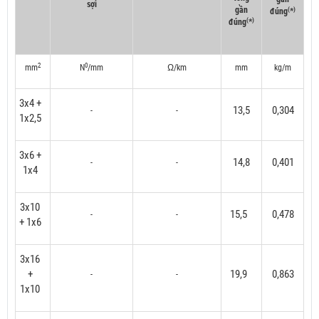
sợi
gần
(
)
đúng
*
(
)
đúng
*
2
0
mm
N
/mm
Ω/km
mm
kg/m
3x4 +
13,5
0,304
-
-
1x2,5
3x6 +
14,8
0,401
-
-
1x4
3x10
15,5
0,478
-
-
+ 1x6
3x16
+
19,9
0,863
-
-
1x10