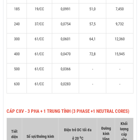
185
19/CC
0,0991
51,0
7,450
240
37/CC
0,0754
57,5
9,732
300
61/CC
0,0601
64,1
12,360
400
61/CC
0,0470
72,8
15,945
500
61/CC
0,0366
-
-
630
61/CC
0,0283
-
-
CÁP CXV - 3 PHA + 1 TRUNG TÍNH (3 PHASE +1 NEUTRAL CORES)
Khối
Đường
lượng
Điện trở DC tối đa
Tiết
kính
cáp
Số sợi/Đường kính
diện
0
ở 20
C
tổng
gần