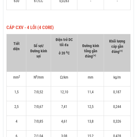
630
61/CC
0,0283
-
-
CÁP CXV - 4 LÕI (4 CORE)
Điện trở DC
Khối lượng
Tiết
tối đa
Số sợi/
Đường kính
cáp gần
diện
Đường kính
tổng gần
(
)
đúng
*
0
ở 20
C
(
)
sợi
đúng
*
2
0
mm
N
/mm
Ω/km
mm
kg/m
1,5
7/0,52
12,10
11,4
0,187
2,5
7/0,67
7,41
12,5
0,244
4
7/0,85
4,61
13,8
0,326
6
7/1,04
3,08
15,2
0,428