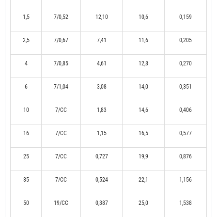
1,5
7/0,52
12,10
10,6
0,159
2,5
7/0,67
7,41
11,6
0,205
4
7/0,85
4,61
12,8
0,270
6
7/1,04
3,08
14,0
0,351
10
7/CC
1,83
14,6
0,406
16
7/CC
1,15
16,5
0,577
25
7/CC
0,727
19,9
0,876
35
7/CC
0,524
22,1
1,156
50
19/CC
0,387
25,0
1,538