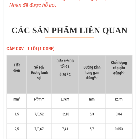
Nhân để được hỗ trợ.
CÁC SẢN PHẨM LIÊN QUAN
CÁP CXV - 1 LÕI (1 CORE)
Điện trở DC
Khối lượng
Tiết
tối đa
Số sợi/
Đường kính
cáp gần
diện
Đường kính
tổng gần
(
)
đúng
*
0
ở 20
C
(
)
sợi
đúng
*
2
0
mm
N
/mm
Ω/km
mm
kg/m
1,5
7/0,52
12,10
5,3
0,04
2,5
7/0,67
7,41
5,7
0,053