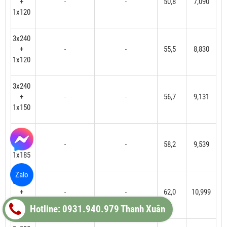
+
50,8
7,090
-
-
1x120
3x240
+
55,5
8,830
-
-
1x120
3x240
+
56,7
9,131
-
-
1x150
3x240
+
58,2
9,539
-
-
1x185
Zalo
3x300
+
62,0
10,999
-
-
1x150
Hotline: 0931.940.979 Thanh Xuân