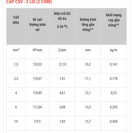
CÁP CXV - 2 LÕI (2 CORE)
Điện trở DC
Khối lượng
Tiết
tối đa
Số sợi/
Đường kính
cáp gần
diện
Đường kính
tổng gần
(
)
đúng
*
0
ở 20
C
(
)
sợi
đúng
*
2
0
mm
N
/mm
Ω/km
mm
kg/m
1,5
7/0,52
12,10
10,2
0,141
2,5
7/0,67
7,41
11,1
0,178
4
7/0,85
4,61
12,1
0,23
6
7/1,04
3,08
13,3
0,293
10
7/CC
1,83
13,7
0,306