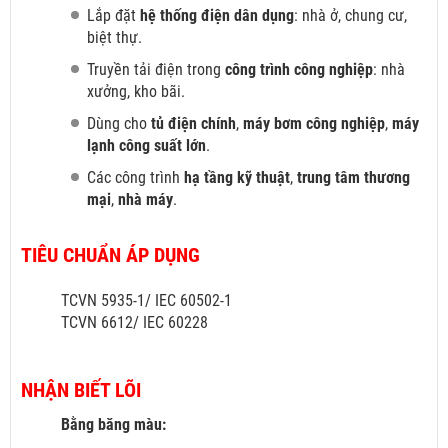
Lắp đặt
hệ thống điện dân dụng
: nhà ở, chung cư,
biệt thự.
Truyền tải điện trong
công trình công nghiệp
: nhà
xưởng, kho bãi.
Dùng cho
tủ điện chính
,
máy bơm công nghiệp
,
máy
lạnh công suất lớn
.
Các công trình
hạ tầng kỹ thuật
,
trung tâm thương
mại
,
nhà máy
.
TIÊU CHUẨN ÁP DỤNG
TCVN 5935-1/ IEC 60502-1
TCVN 6612/ IEC 60228
NHẬN BIẾT LÕI
Bằng băng màu: