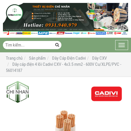
Toggl
navig
Trang chủ
Sản phẩm
Dây Cáp Điện Cadivi
Dây CXV
Dây cáp điện 4 lõi Cadivi CXV - 4x3.5 mm2 - 600V Cu/XLPE/PVC -
56014187