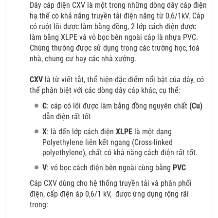
Dây cáp điện CXV là một trong những dòng dây cáp điện
hạ thế có khả năng truyền tải điện năng từ 0,6/1kV. Cáp
có ruột lõi được làm bằng đồng, 2 lớp cách điện được
làm bằng XLPE và vỏ bọc bên ngoài cáp là nhựa PVC.
Chúng thường được sử dụng trong các trường học, toà
nhà, chung cư hay các nhà xưởng.
CXV
là từ viết tắt, thể hiện đặc điểm nổi bật của dây, có
thể phân biệt với các dòng dây cáp khác, cụ thể:
C
: cáp có lõi được làm bằng đồng nguyên chất
(Cu)
dẫn điện rất tốt
X
: là đến lớp cách điện
XLPE
là một dạng
Polyethylene liên kết ngang (Cross-linked
polyethylene), chất có khả năng cách điện rất tốt.
V
: vỏ bọc cách điện bên ngoài cùng bằng
PVC
Cáp CXV dùng cho hệ thống truyền tải và phân phối
điện, cấp điện áp 0,6/1 kV,
được ứng dụng rộng rãi
trong: