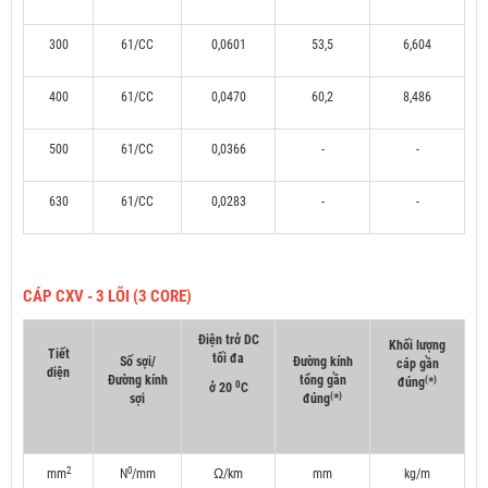
300
61/CC
0,0601
53,5
6,604
400
61/CC
0,0470
60,2
8,486
500
61/CC
0,0366
-
-
630
61/CC
0,0283
-
-
CÁP CXV - 3 LÕI (3 CORE)
Điện trở DC
Khối lượng
Tiết
tối đa
Số sợi/
Đường kính
cáp gần
diện
Đường kính
tổng gần
(
)
đúng
*
0
ở 20
C
(
)
sợi
đúng
*
2
0
mm
N
/mm
Ω/km
mm
kg/m