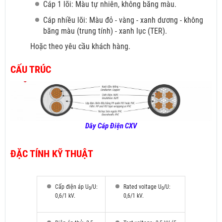
Cáp 1 lõi: Màu tự nhiên, không băng màu.
Cáp nhiều lõi: Màu đỏ
- vàng - xanh dương - không
băng màu (trung tính) - xanh lục (TER).
Hoặc theo yêu cầu khách hàng.
CẤU TRÚC
Dây Cáp Điện CXV
ĐẶC TÍNH KỸ THUẬT
Cấp điện áp U
/U:
Rated voltage U
/U:
0
0
0,6/1 kV.
0,6/1 kV.