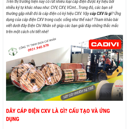
Trên thị trường hiện nay có rất nhiều loại cáp điện được ký hiệu bởi
nhiều
ký tự khác nhau như: CVV, CXV, VCmt…Trong đó, các bạn sẽ
thường gặp nhất đó là cáp điện có ký hiệu CXV. Vậy
cáp CXV là gì
? Ứng
dụng của cáp điện CXV trong cuộc sống như thế nào? Tham khảo bài
viết dưới đây Điện Chí Nhân sẽ giúp các bạn giải đáp những thắc mắc
trên một cách chi tiết nhé!
DÂY CÁP ĐIỆN CXV LÀ GÌ? CẤU TẠO VÀ ỨNG
DỤNG