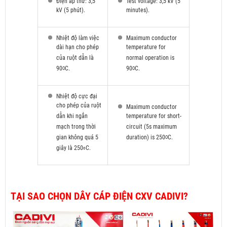
Điện áp thử: 3,5
Test voltage: 3,5 kV (5
kV (5 phút).
minutes).
Nhiệt độ làm việc
Maximum conductor
dài hạn cho phép
temperature for
của ruột dẫn là
normal operation is
90
C.
90
C.
O
O
Nhiệt độ cực đại
cho phép của ruột
Maximum conductor
dẫn khi ngắn
temperature for short-
mạch trong thời
circuit (5s maximum
gian không quá 5
duration) is 250
C.
O
giây là 250
C.
o
TẠI SAO CHỌN DÂY CÁP ĐIỆN CXV CADIVI?