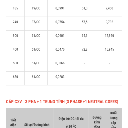
185
19/CC
0,0991
51,0
7,450
240
37/CC
0,0754
57,5
9,732
300
61/CC
0,0601
64,1
12,360
400
61/CC
0,0470
72,8
15,945
500
61/CC
0,0366
-
-
630
61/CC
0,0283
-
-
CÁP CXV - 3 PHA + 1 TRUNG TÍNH (3 PHASE +1 NEUTRAL CORES)
Khối
Đường
lượng
Điện trở DC tối đa
Tiết
kính
cáp
Số sợi/Đường kính
diện
0
ở 20
C
tổng
gần