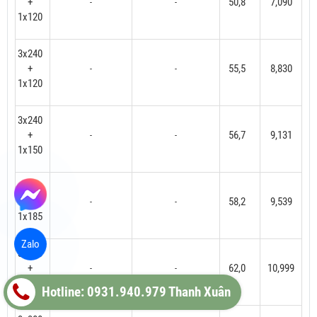
+
50,8
7,090
-
-
1x120
3x240
+
55,5
8,830
-
-
1x120
3x240
+
56,7
9,131
-
-
1x150
3x240
+
58,2
9,539
-
-
1x185
Zalo
3x300
+
62,0
10,999
-
-
1x150
Hotline: 0931.940.979 Thanh Xuân