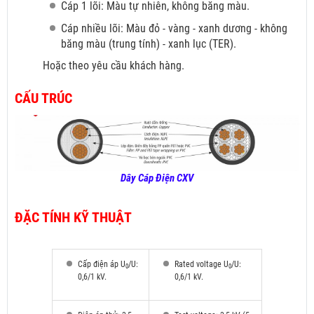
Cáp 1 lõi: Màu tự nhiên, không băng màu.
Cáp nhiều lõi: Màu đỏ
- vàng - xanh dương - không
băng màu (trung tính) - xanh lục (TER).
Hoặc theo yêu cầu khách hàng.
CẤU TRÚC
Dây Cáp Điện CXV
ĐẶC TÍNH KỸ THUẬT
Cấp điện áp U
/U:
Rated voltage U
/U:
0
0
0,6/1 kV.
0,6/1 kV.