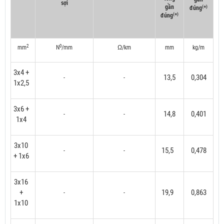
sợi
gần
(
)
đúng
*
(
)
đúng
*
2
0
mm
N
/mm
Ω/km
mm
kg/m
3x4 +
13,5
0,304
-
-
1x2,5
3x6 +
14,8
0,401
-
-
1x4
3x10
15,5
0,478
-
-
+ 1x6
3x16
+
19,9
0,863
-
-
1x10