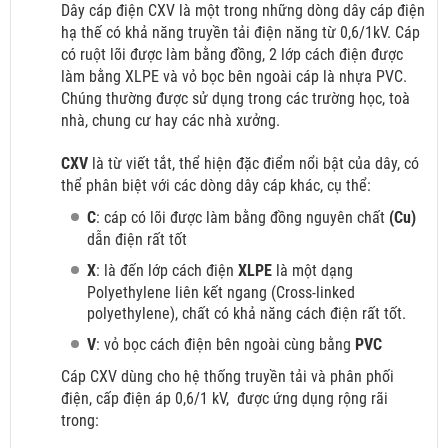
Dây cáp điện CXV là một trong những dòng dây cáp điện
hạ thế có khả năng truyền tải điện năng từ 0,6/1kV. Cáp
có ruột lõi được làm bằng đồng, 2 lớp cách điện được
làm bằng XLPE và vỏ bọc bên ngoài cáp là nhựa PVC.
Chúng thường được sử dụng trong các trường học, toà
nhà, chung cư hay các nhà xưởng.
CXV
là từ viết tắt, thể hiện đặc điểm nổi bật của dây, có
thể phân biệt với các dòng dây cáp khác, cụ thể:
C
: cáp có lõi được làm bằng đồng nguyên chất
(Cu)
dẫn điện rất tốt
X
: là đến lớp cách điện
XLPE
là một dạng
Polyethylene liên kết ngang (Cross-linked
polyethylene), chất có khả năng cách điện rất tốt.
V
: vỏ bọc cách điện bên ngoài cùng bằng
PVC
Cáp CXV dùng cho hệ thống truyền tải và phân phối
điện, cấp điện áp 0,6/1 kV,
được ứng dụng rộng rãi
trong: