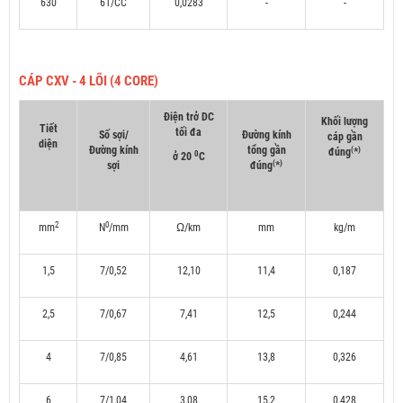
630
61/CC
0,0283
-
-
CÁP CXV - 4 LÕI (4 CORE)
Điện trở DC
Khối lượng
Tiết
tối đa
Số sợi/
Đường kính
cáp gần
diện
Đường kính
tổng gần
(
)
đúng
*
0
ở 20
C
(
)
sợi
đúng
*
2
0
mm
N
/mm
Ω/km
mm
kg/m
1,5
7/0,52
12,10
11,4
0,187
2,5
7/0,67
7,41
12,5
0,244
4
7/0,85
4,61
13,8
0,326
6
7/1,04
3,08
15,2
0,428