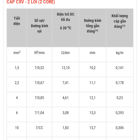
CÁP CXV - 2 LÕI (2 CORE)
Điện trở DC
Khối lượng
Tiết
tối đa
Số sợi/
Đường kính
cáp gần
diện
Đường kính
tổng gần
(
)
đúng
*
0
ở 20
C
(
)
sợi
đúng
*
2
0
mm
N
/mm
Ω/km
mm
kg/m
1,5
7/0,52
12,10
10,2
0,141
2,5
7/0,67
7,41
11,1
0,178
4
7/0,85
4,61
12,1
0,23
6
7/1,04
3,08
13,3
0,293
10
7/CC
1,83
13,7
0,306