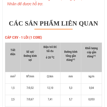
Nhân để được hỗ trợ.
CÁC SẢN PHẨM LIÊN QUAN
CÁP CXV - 1 LÕI (1 CORE)
Điện trở DC
Khối lượng
Tiết
tối đa
Số sợi/
Đường kính
cáp gần
diện
Đường kính
tổng gần
(
)
đúng
*
0
ở 20
C
(
)
sợi
đúng
*
2
0
mm
N
/mm
Ω/km
mm
kg/m
1,5
7/0,52
12,10
5,3
0,04
2,5
7/0,67
7,41
5,7
0,053