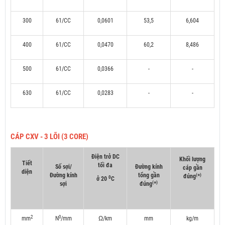
300
61/CC
0,0601
53,5
6,604
400
61/CC
0,0470
60,2
8,486
500
61/CC
0,0366
-
-
630
61/CC
0,0283
-
-
CÁP CXV - 3 LÕI (3 CORE)
Điện trở DC
Khối lượng
Tiết
tối đa
Số sợi/
Đường kính
cáp gần
diện
Đường kính
tổng gần
(
)
đúng
*
0
ở 20
C
(
)
sợi
đúng
*
2
0
mm
N
/mm
Ω/km
mm
kg/m