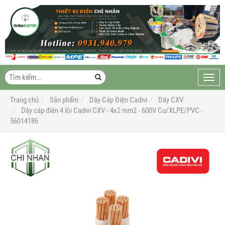
Toggl
navig
Trang chủ
Sản phẩm
Dây Cáp Điện Cadivi
Dây CXV
Dây cáp điện 4 lõi Cadivi CXV - 4x2 mm2 - 600V Cu/XLPE/PVC -
56014186