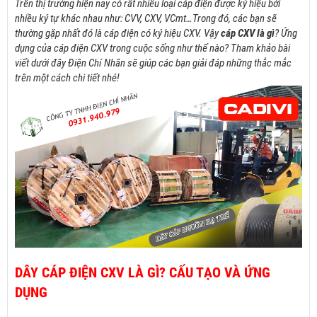
Trên thị trường hiện nay có rất nhiều loại cáp điện được ký hiệu bởi
nhiều
ký tự khác nhau như: CVV, CXV, VCmt…Trong đó, các bạn sẽ
thường gặp nhất đó là cáp điện có ký hiệu CXV. Vậy
cáp CXV là gì
? Ứng
dụng của cáp điện CXV trong cuộc sống như thế nào? Tham khảo bài
viết dưới đây Điện Chí Nhân sẽ giúp các bạn giải đáp những thắc mắc
trên một cách chi tiết nhé!
DÂY CÁP ĐIỆN CXV LÀ GÌ? CẤU TẠO VÀ ỨNG
DỤNG