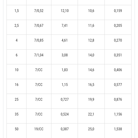
1,5
7/0,52
12,10
10,6
0,159
2,5
7/0,67
7,41
11,6
0,205
4
7/0,85
4,61
12,8
0,270
6
7/1,04
3,08
14,0
0,351
10
7/CC
1,83
14,6
0,406
16
7/CC
1,15
16,5
0,577
25
7/CC
0,727
19,9
0,876
35
7/CC
0,524
22,1
1,156
50
19/CC
0,387
25,0
1,538