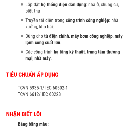
Lắp đặt
hệ thống điện dân dụng
: nhà ở, chung cư,
biệt thự.
Truyền tải điện trong
công trình công nghiệp
: nhà
xưởng, kho bãi.
Dùng cho
tủ điện chính
,
máy bơm công nghiệp
,
máy
lạnh công suất lớn
.
Các công trình
hạ tầng kỹ thuật
,
trung tâm thương
mại
,
nhà máy
.
TIÊU CHUẨN ÁP DỤNG
TCVN 5935-1/ IEC 60502-1
TCVN 6612/ IEC 60228
NHẬN BIẾT LÕI
Bằng băng màu: