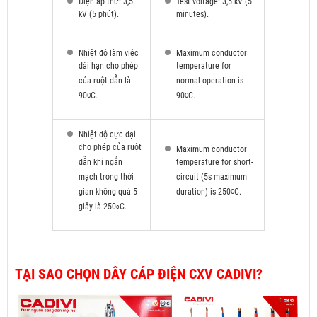
Điện áp thử: 3,5
Test voltage: 3,5 kV (5
kV (5 phút).
minutes).
Nhiệt độ làm việc
Maximum conductor
dài hạn cho phép
temperature for
của ruột dẫn là
normal operation is
90
C.
90
C.
O
O
Nhiệt độ cực đại
cho phép của ruột
Maximum conductor
dẫn khi ngắn
temperature for short-
mạch trong thời
circuit (5s maximum
gian không quá 5
duration) is 250
C.
O
giây là 250
C.
o
TẠI SAO CHỌN DÂY CÁP ĐIỆN CXV CADIVI?