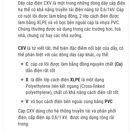
Dây cáp điện CXV là một trong những dòng dây cáp điện
hạ thế có khả năng truyền tải điện năng từ 0,6/1kV. Cáp
có ruột lõi được làm bằng đồng, 2 lớp cách điện được
làm bằng XLPE và vỏ bọc bên ngoài cáp là nhựa PVC.
Chúng thường được sử dụng trong các trường học, toà
nhà, chung cư hay các nhà xưởng.
CXV
là từ viết tắt, thể hiện đặc điểm nổi bật của dây, có
thể phân biệt với các dòng dây cáp khác, cụ thể:
C
: cáp có lõi được làm bằng đồng nguyên chất
(Cu)
dẫn điện rất tốt
X
: là đến lớp cách điện
XLPE
là một dạng
Polyethylene liên kết ngang (Cross-linked
polyethylene), chất có khả năng cách điện rất tốt.
V
: vỏ bọc cách điện bên ngoài cùng bằng
PVC
Cáp CXV dùng cho hệ thống truyền tải và phân phối
điện, cấp điện áp 0,6/1 kV,
được ứng dụng rộng rãi
trong: