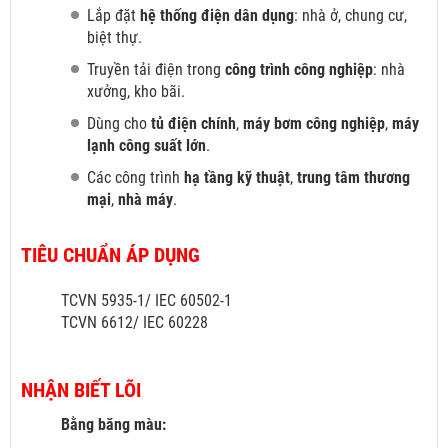
Lắp đặt
hệ thống điện dân dụng
: nhà ở, chung cư,
biệt thự.
Truyền tải điện trong
công trình công nghiệp
: nhà
xưởng, kho bãi.
Dùng cho
tủ điện chính
,
máy bơm công nghiệp
,
máy
lạnh công suất lớn
.
Các công trình
hạ tầng kỹ thuật
,
trung tâm thương
mại
,
nhà máy
.
TIÊU CHUẨN ÁP DỤNG
TCVN 5935-1/ IEC 60502-1
TCVN 6612/ IEC 60228
NHẬN BIẾT LÕI
Bằng băng màu: