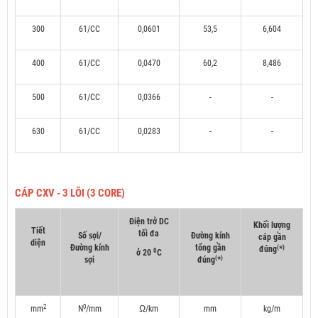
300
61/CC
0,0601
53,5
6,604
400
61/CC
0,0470
60,2
8,486
500
61/CC
0,0366
-
-
630
61/CC
0,0283
-
-
CÁP CXV - 3 LÕI (3 CORE)
Điện trở DC
Khối lượng
Tiết
tối đa
Số sợi/
Đường kính
cáp gần
diện
Đường kính
tổng gần
(
)
đúng
*
0
ở 20
C
(
)
sợi
đúng
*
2
0
mm
N
/mm
Ω/km
mm
kg/m