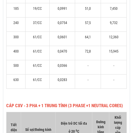
185
19/CC
0,0991
51,0
7,450
240
37/CC
0,0754
57,5
9,732
300
61/CC
0,0601
64,1
12,360
400
61/CC
0,0470
72,8
15,945
500
61/CC
0,0366
-
-
630
61/CC
0,0283
-
-
CÁP CXV - 3 PHA + 1 TRUNG TÍNH (3 PHASE +1 NEUTRAL CORES)
Khối
Đường
lượng
Điện trở DC tối đa
Tiết
kính
cáp
Số sợi/Đường kính
diện
0
ở 20
C
tổng
gần