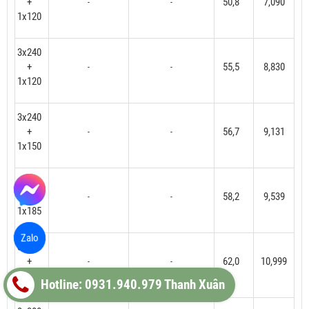
+
50,8
7,090
-
-
1x120
3x240
+
55,5
8,830
-
-
1x120
3x240
+
56,7
9,131
-
-
1x150
3x240
+
58,2
9,539
-
-
1x185
Zalo
3x300
+
62,0
10,999
-
-
1x150
Hotline: 0931.940.979 Thanh Xuân