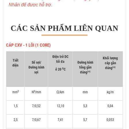
Nhân để được hỗ trợ.
CÁC SẢN PHẨM LIÊN QUAN
CÁP CXV - 1 LÕI (1 CORE)
Điện trở DC
Khối lượng
Tiết
tối đa
Số sợi/
Đường kính
cáp gần
diện
Đường kính
tổng gần
(
)
đúng
*
0
ở 20
C
(
)
sợi
đúng
*
2
0
mm
N
/mm
Ω/km
mm
kg/m
1,5
7/0,52
12,10
5,3
0,04
2,5
7/0,67
7,41
5,7
0,053