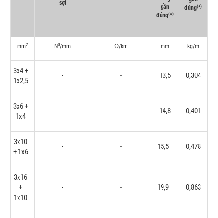
sợi
gần
(
)
đúng
*
(
)
đúng
*
2
0
mm
N
/mm
Ω/km
mm
kg/m
3x4 +
13,5
0,304
-
-
1x2,5
3x6 +
14,8
0,401
-
-
1x4
3x10
15,5
0,478
-
-
+ 1x6
3x16
+
19,9
0,863
-
-
1x10