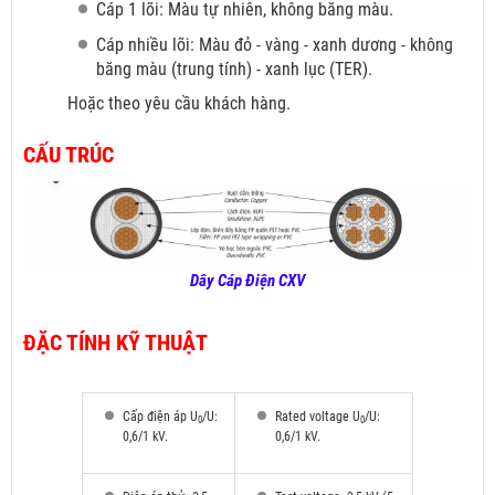
Cáp 1 lõi: Màu tự nhiên, không băng màu.
Cáp nhiều lõi: Màu đỏ
- vàng - xanh dương - không
băng màu (trung tính) - xanh lục (TER).
Hoặc theo yêu cầu khách hàng.
CẤU TRÚC
Dây Cáp Điện CXV
ĐẶC TÍNH KỸ THUẬT
Cấp điện áp U
/U:
Rated voltage U
/U:
0
0
0,6/1 kV.
0,6/1 kV.