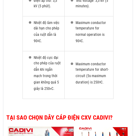
Điện áp thử: 3,5
Test voltage: 3,5 kV (5
kV (5 phút).
minutes).
Nhiệt độ làm việc
Maximum conductor
dài hạn cho phép
temperature for
của ruột dẫn là
normal operation is
90
C.
90
C.
O
O
Nhiệt độ cực đại
cho phép của ruột
Maximum conductor
dẫn khi ngắn
temperature for short-
mạch trong thời
circuit (5s maximum
gian không quá 5
duration) is 250
C.
O
giây là 250
C.
o
TẠI SAO CHỌN DÂY CÁP ĐIỆN CXV CADIVI?