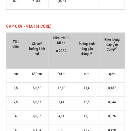
630
61/CC
0,0283
-
-
CÁP CXV - 4 LÕI (4 CORE)
Điện trở DC
Khối lượng
Tiết
tối đa
Số sợi/
Đường kính
cáp gần
diện
Đường kính
tổng gần
(
)
đúng
*
0
ở 20
C
(
)
sợi
đúng
*
2
0
mm
N
/mm
Ω/km
mm
kg/m
1,5
7/0,52
12,10
11,4
0,187
2,5
7/0,67
7,41
12,5
0,244
4
7/0,85
4,61
13,8
0,326
6
7/1,04
3,08
15,2
0,428