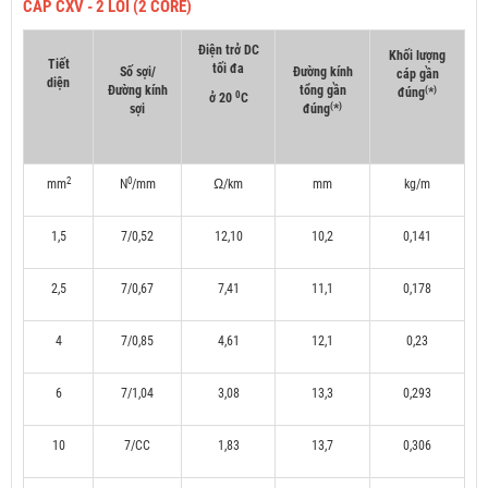
CÁP CXV - 2 LÕI (2 CORE)
Điện trở DC
Khối lượng
Tiết
tối đa
Số sợi/
Đường kính
cáp gần
diện
Đường kính
tổng gần
(
)
đúng
*
0
ở 20
C
(
)
sợi
đúng
*
2
0
mm
N
/mm
Ω/km
mm
kg/m
1,5
7/0,52
12,10
10,2
0,141
2,5
7/0,67
7,41
11,1
0,178
4
7/0,85
4,61
12,1
0,23
6
7/1,04
3,08
13,3
0,293
10
7/CC
1,83
13,7
0,306