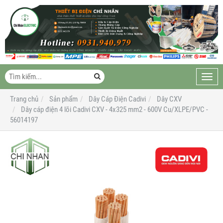
Toggl
navig
Trang chủ
Sản phẩm
Dây Cáp Điện Cadivi
Dây CXV
Dây cáp điện 4 lõi Cadivi CXV - 4x325 mm2 - 600V Cu/XLPE/PVC -
56014197