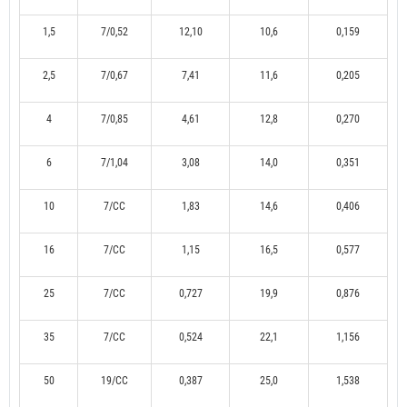
1,5
7/0,52
12,10
10,6
0,159
2,5
7/0,67
7,41
11,6
0,205
4
7/0,85
4,61
12,8
0,270
6
7/1,04
3,08
14,0
0,351
10
7/CC
1,83
14,6
0,406
16
7/CC
1,15
16,5
0,577
25
7/CC
0,727
19,9
0,876
35
7/CC
0,524
22,1
1,156
50
19/CC
0,387
25,0
1,538