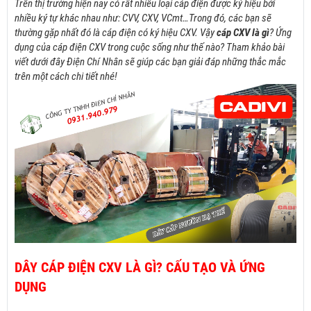
Trên thị trường hiện nay có rất nhiều loại cáp điện được ký hiệu bởi
nhiều
ký tự khác nhau như: CVV, CXV, VCmt…Trong đó, các bạn sẽ
thường gặp nhất đó là cáp điện có ký hiệu CXV. Vậy
cáp CXV là gì
? Ứng
dụng của cáp điện CXV trong cuộc sống như thế nào? Tham khảo bài
viết dưới đây Điện Chí Nhân sẽ giúp các bạn giải đáp những thắc mắc
trên một cách chi tiết nhé!
DÂY CÁP ĐIỆN CXV LÀ GÌ? CẤU TẠO VÀ ỨNG
DỤNG