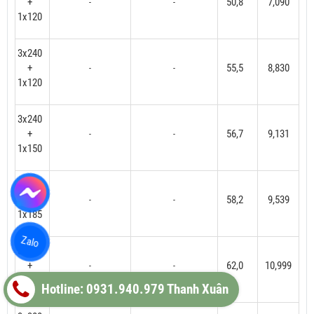
+
50,8
7,090
-
-
1x120
3x240
+
55,5
8,830
-
-
1x120
3x240
+
56,7
9,131
-
-
1x150
3x240
+
58,2
9,539
-
-
1x185
Zalo
3x300
+
62,0
10,999
-
-
1x150
Hotline: 0931.940.979 Thanh Xuân