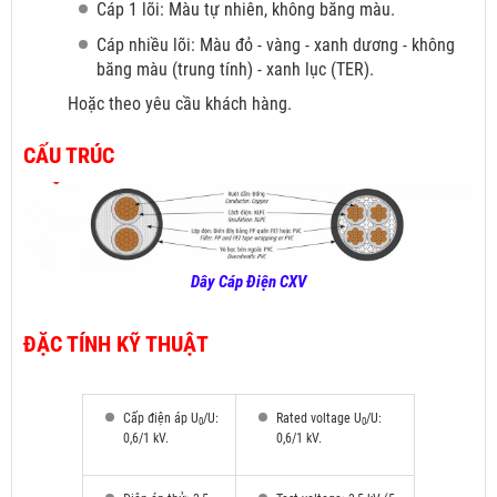
Cáp 1 lõi: Màu tự nhiên, không băng màu.
Cáp nhiều lõi: Màu đỏ
- vàng - xanh dương - không
băng màu (trung tính) - xanh lục (TER).
Hoặc theo yêu cầu khách hàng.
CẤU TRÚC
Dây Cáp Điện CXV
ĐẶC TÍNH KỸ THUẬT
Cấp điện áp U
/U:
Rated voltage U
/U:
0
0
0,6/1 kV.
0,6/1 kV.