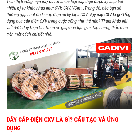
Trên thị trường hiện nay có rất nhiều loại cáp điện được ký hiệu bởi
nhiều
ký tự khác nhau như: CVV, CXV, VCmt…Trong đó, các bạn sẽ
thường gặp nhất đó là cáp điện có ký hiệu CXV. Vậy
cáp CXV là gì
? Ứng
dụng của cáp điện CXV trong cuộc sống như thế nào? Tham khảo bài
viết dưới đây Điện Chí Nhân sẽ giúp các bạn giải đáp những thắc mắc
trên một cách chi tiết nhé!
DÂY CÁP ĐIỆN CXV LÀ GÌ? CẤU TẠO VÀ ỨNG
DỤNG