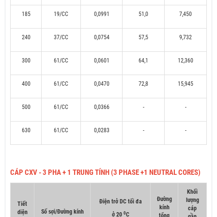
185
19/CC
0,0991
51,0
7,450
240
37/CC
0,0754
57,5
9,732
300
61/CC
0,0601
64,1
12,360
400
61/CC
0,0470
72,8
15,945
500
61/CC
0,0366
-
-
630
61/CC
0,0283
-
-
CÁP CXV - 3 PHA + 1 TRUNG TÍNH (3 PHASE +1 NEUTRAL CORES)
Khối
Đường
lượng
Điện trở DC tối đa
Tiết
kính
cáp
Số sợi/Đường kính
diện
0
ở 20
C
tổng
gần