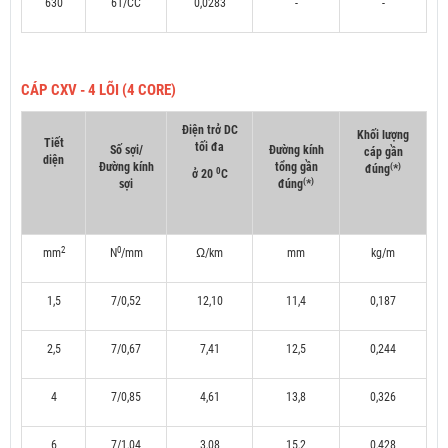
630
61/CC
0,0283
-
-
CÁP CXV - 4 LÕI (4 CORE)
Điện trở DC
Khối lượng
Tiết
tối đa
Số sợi/
Đường kính
cáp gần
diện
Đường kính
tổng gần
(
)
đúng
*
0
ở 20
C
(
)
sợi
đúng
*
2
0
mm
N
/mm
Ω/km
mm
kg/m
1,5
7/0,52
12,10
11,4
0,187
2,5
7/0,67
7,41
12,5
0,244
4
7/0,85
4,61
13,8
0,326
6
7/1,04
3,08
15,2
0,428