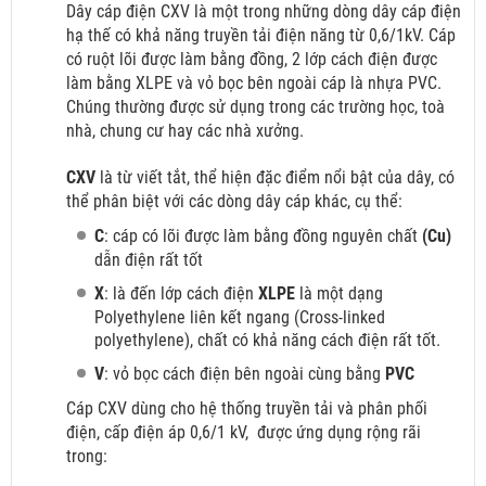
Dây cáp điện CXV là một trong những dòng dây cáp điện
hạ thế có khả năng truyền tải điện năng từ 0,6/1kV. Cáp
có ruột lõi được làm bằng đồng, 2 lớp cách điện được
làm bằng XLPE và vỏ bọc bên ngoài cáp là nhựa PVC.
Chúng thường được sử dụng trong các trường học, toà
nhà, chung cư hay các nhà xưởng.
CXV
là từ viết tắt, thể hiện đặc điểm nổi bật của dây, có
thể phân biệt với các dòng dây cáp khác, cụ thể:
C
: cáp có lõi được làm bằng đồng nguyên chất
(Cu)
dẫn điện rất tốt
X
: là đến lớp cách điện
XLPE
là một dạng
Polyethylene liên kết ngang (Cross-linked
polyethylene), chất có khả năng cách điện rất tốt.
V
: vỏ bọc cách điện bên ngoài cùng bằng
PVC
Cáp CXV dùng cho hệ thống truyền tải và phân phối
điện, cấp điện áp 0,6/1 kV,
được ứng dụng rộng rãi
trong: