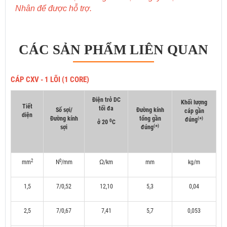
Nhân để được hỗ trợ.
CÁC SẢN PHẨM LIÊN QUAN
CÁP CXV - 1 LÕI (1 CORE)
Điện trở DC
Khối lượng
Tiết
tối đa
Số sợi/
Đường kính
cáp gần
diện
Đường kính
tổng gần
(
)
đúng
*
0
ở 20
C
(
)
sợi
đúng
*
2
0
mm
N
/mm
Ω/km
mm
kg/m
1,5
7/0,52
12,10
5,3
0,04
2,5
7/0,67
7,41
5,7
0,053