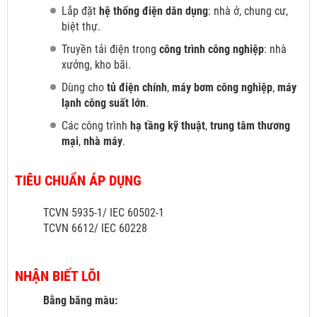
Lắp đặt
hệ thống điện dân dụng
: nhà ở, chung cư,
biệt thự.
Truyền tải điện trong
công trình công nghiệp
: nhà
xưởng, kho bãi.
Dùng cho
tủ điện chính
,
máy bơm công nghiệp
,
máy
lạnh công suất lớn
.
Các công trình
hạ tầng kỹ thuật
,
trung tâm thương
mại
,
nhà máy
.
TIÊU CHUẨN ÁP DỤNG
TCVN 5935-1/ IEC 60502-1
TCVN 6612/ IEC 60228
NHẬN BIẾT LÕI
Bằng băng màu: