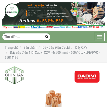
Toggl
navig
Trang chủ
Sản phẩm
Dây Cáp Điện Cadivi
Dây CXV
Dây cáp điện 4 lõi Cadivi CXV - 4x200 mm2 - 600V Cu/XLPE/PVC -
56014195