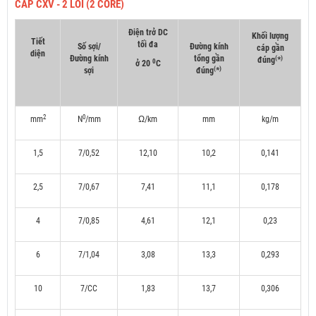
CÁP CXV - 2 LÕI (2 CORE)
Điện trở DC
Khối lượng
Tiết
tối đa
Số sợi/
Đường kính
cáp gần
diện
Đường kính
tổng gần
(
)
đúng
*
0
ở 20
C
(
)
sợi
đúng
*
2
0
mm
N
/mm
Ω/km
mm
kg/m
1,5
7/0,52
12,10
10,2
0,141
2,5
7/0,67
7,41
11,1
0,178
4
7/0,85
4,61
12,1
0,23
6
7/1,04
3,08
13,3
0,293
10
7/CC
1,83
13,7
0,306