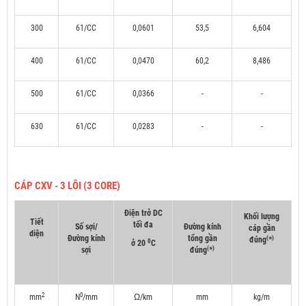
300
61/CC
0,0601
53,5
6,604
400
61/CC
0,0470
60,2
8,486
500
61/CC
0,0366
-
-
630
61/CC
0,0283
-
-
CÁP CXV - 3 LÕI (3 CORE)
Điện trở DC
Khối lượng
Tiết
tối đa
Số sợi/
Đường kính
cáp gần
diện
Đường kính
tổng gần
(
)
đúng
*
0
ở 20
C
(
)
sợi
đúng
*
2
0
mm
N
/mm
Ω/km
mm
kg/m