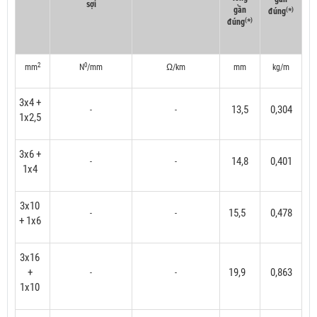
sợi
gần
(
)
đúng
*
(
)
đúng
*
2
0
mm
N
/mm
Ω/km
mm
kg/m
3x4 +
13,5
0,304
-
-
1x2,5
3x6 +
14,8
0,401
-
-
1x4
3x10
15,5
0,478
-
-
+ 1x6
3x16
+
19,9
0,863
-
-
1x10