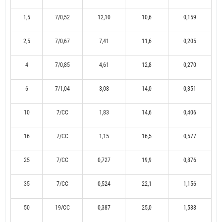
1,5
7/0,52
12,10
10,6
0,159
2,5
7/0,67
7,41
11,6
0,205
4
7/0,85
4,61
12,8
0,270
6
7/1,04
3,08
14,0
0,351
10
7/CC
1,83
14,6
0,406
16
7/CC
1,15
16,5
0,577
25
7/CC
0,727
19,9
0,876
35
7/CC
0,524
22,1
1,156
50
19/CC
0,387
25,0
1,538