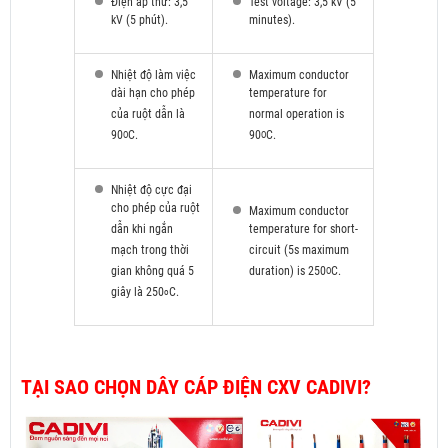
Điện áp thử: 3,5
Test voltage: 3,5 kV (5
kV (5 phút).
minutes).
Nhiệt độ làm việc
Maximum conductor
dài hạn cho phép
temperature for
của ruột dẫn là
normal operation is
90
C.
90
C.
O
O
Nhiệt độ cực đại
cho phép của ruột
Maximum conductor
dẫn khi ngắn
temperature for short-
mạch trong thời
circuit (5s maximum
gian không quá 5
duration) is 250
C.
O
giây là 250
C.
o
TẠI SAO CHỌN DÂY CÁP ĐIỆN CXV CADIVI?