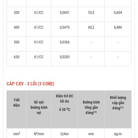
300
61/CC
0,0601
53,5
6,604
400
61/CC
0,0470
60,2
8,486
500
61/CC
0,0366
-
-
630
61/CC
0,0283
-
-
CÁP CXV - 3 LÕI (3 CORE)
Điện trở DC
Khối lượng
Tiết
tối đa
Số sợi/
Đường kính
cáp gần
diện
Đường kính
tổng gần
(
)
đúng
*
0
ở 20
C
(
)
sợi
đúng
*
2
0
mm
N
/mm
Ω/km
mm
kg/m