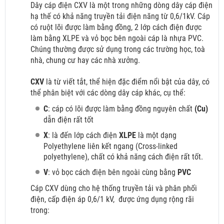
Dây cáp điện CXV là một trong những dòng dây cáp điện
hạ thế có khả năng truyền tải điện năng từ 0,6/1kV. Cáp
có ruột lõi được làm bằng đồng, 2 lớp cách điện được
làm bằng XLPE và vỏ bọc bên ngoài cáp là nhựa PVC.
Chúng thường được sử dụng trong các trường học, toà
nhà, chung cư hay các nhà xưởng.
CXV
là từ viết tắt, thể hiện đặc điểm nổi bật của dây, có
thể phân biệt với các dòng dây cáp khác, cụ thể:
C
: cáp có lõi được làm bằng đồng nguyên chất
(Cu)
dẫn điện rất tốt
X
: là đến lớp cách điện
XLPE
là một dạng
Polyethylene liên kết ngang (Cross-linked
polyethylene), chất có khả năng cách điện rất tốt.
V
: vỏ bọc cách điện bên ngoài cùng bằng
PVC
Cáp CXV dùng cho hệ thống truyền tải và phân phối
điện, cấp điện áp 0,6/1 kV,
được ứng dụng rộng rãi
trong: