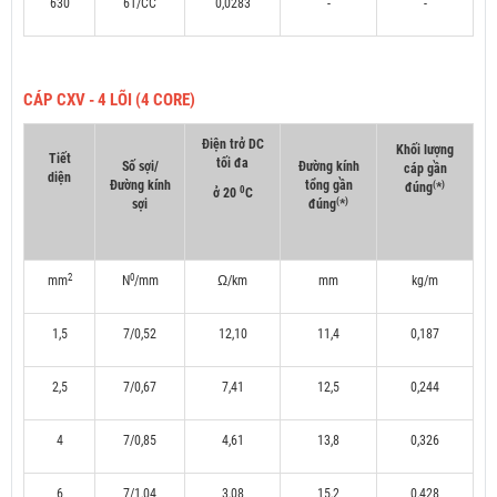
630
61/CC
0,0283
-
-
CÁP CXV - 4 LÕI (4 CORE)
Điện trở DC
Khối lượng
Tiết
tối đa
Số sợi/
Đường kính
cáp gần
diện
Đường kính
tổng gần
(
)
đúng
*
0
ở 20
C
(
)
sợi
đúng
*
2
0
mm
N
/mm
Ω/km
mm
kg/m
1,5
7/0,52
12,10
11,4
0,187
2,5
7/0,67
7,41
12,5
0,244
4
7/0,85
4,61
13,8
0,326
6
7/1,04
3,08
15,2
0,428