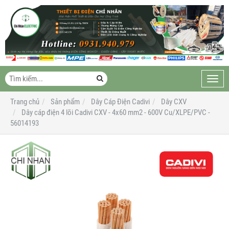
Toggl
navig
Trang chủ
Sản phẩm
Dây Cáp Điện Cadivi
Dây CXV
Dây cáp điện 4 lõi Cadivi CXV - 4x60 mm2 - 600V Cu/XLPE/PVC -
56014193