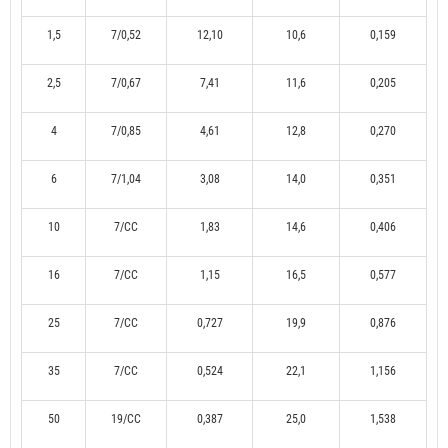
1,5
7/0,52
12,10
10,6
0,159
2,5
7/0,67
7,41
11,6
0,205
4
7/0,85
4,61
12,8
0,270
6
7/1,04
3,08
14,0
0,351
10
7/CC
1,83
14,6
0,406
16
7/CC
1,15
16,5
0,577
25
7/CC
0,727
19,9
0,876
35
7/CC
0,524
22,1
1,156
50
19/CC
0,387
25,0
1,538