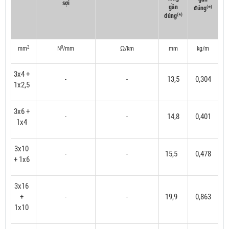
sợi
gần
(
)
đúng
*
(
)
đúng
*
2
0
mm
N
/mm
Ω/km
mm
kg/m
3x4 +
13,5
0,304
-
-
1x2,5
3x6 +
14,8
0,401
-
-
1x4
3x10
15,5
0,478
-
-
+ 1x6
3x16
+
19,9
0,863
-
-
1x10