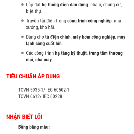
Lắp đặt
hệ thống điện dân dụng
: nhà ở, chung cư,
biệt thự.
Truyền tải điện trong
công trình công nghiệp
: nhà
xưởng, kho bãi.
Dùng cho
tủ điện chính
,
máy bơm công nghiệp
,
máy
lạnh công suất lớn
.
Các công trình
hạ tầng kỹ thuật
,
trung tâm thương
mại
,
nhà máy
.
TIÊU CHUẨN ÁP DỤNG
TCVN 5935-1/ IEC 60502-1
TCVN 6612/ IEC 60228
NHẬN BIẾT LÕI
Bằng băng màu: