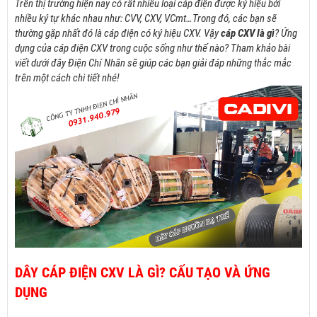
Trên thị trường hiện nay có rất nhiều loại cáp điện được ký hiệu bởi
nhiều
ký tự khác nhau như: CVV, CXV, VCmt…Trong đó, các bạn sẽ
thường gặp nhất đó là cáp điện có ký hiệu CXV. Vậy
cáp CXV là gì
? Ứng
dụng của cáp điện CXV trong cuộc sống như thế nào? Tham khảo bài
viết dưới đây Điện Chí Nhân sẽ giúp các bạn giải đáp những thắc mắc
trên một cách chi tiết nhé!
DÂY CÁP ĐIỆN CXV LÀ GÌ? CẤU TẠO VÀ ỨNG
DỤNG