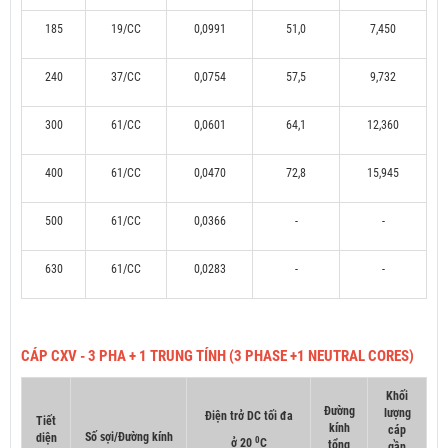
185
19/CC
0,0991
51,0
7,450
240
37/CC
0,0754
57,5
9,732
300
61/CC
0,0601
64,1
12,360
400
61/CC
0,0470
72,8
15,945
500
61/CC
0,0366
-
-
630
61/CC
0,0283
-
-
CÁP CXV - 3 PHA + 1 TRUNG TÍNH (3 PHASE +1 NEUTRAL CORES)
Khối
Đường
lượng
Điện trở DC tối đa
Tiết
kính
cáp
Số sợi/Đường kính
diện
0
ở 20
C
tổng
gần