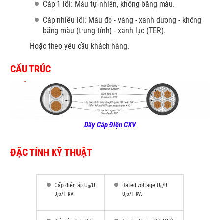
Cáp 1 lõi: Màu tự nhiên, không băng màu.
Cáp nhiều lõi: Màu đỏ
- vàng - xanh dương - không
băng màu (trung tính) - xanh lục (TER).
Hoặc theo yêu cầu khách hàng.
CẤU TRÚC
Dây Cáp Điện CXV
ĐẶC TÍNH KỸ THUẬT
Cấp điện áp U
/U:
Rated voltage U
/U:
0
0
0,6/1 kV.
0,6/1 kV.