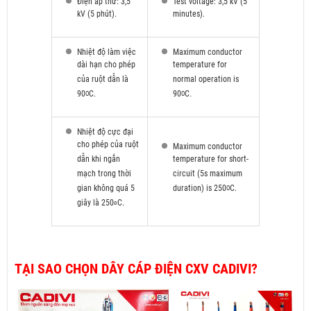
Điện áp thử: 3,5
Test voltage: 3,5 kV (5
kV (5 phút).
minutes).
Nhiệt độ làm việc
Maximum conductor
dài hạn cho phép
temperature for
của ruột dẫn là
normal operation is
90
C.
90
C.
O
O
Nhiệt độ cực đại
cho phép của ruột
Maximum conductor
dẫn khi ngắn
temperature for short-
mạch trong thời
circuit (5s maximum
gian không quá 5
duration) is 250
C.
O
giây là 250
C.
o
TẠI SAO CHỌN DÂY CÁP ĐIỆN CXV CADIVI?