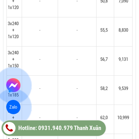
+
50,8
7,090
-
-
1x120
3x240
+
55,5
8,830
-
-
1x120
3x240
+
56,7
9,131
-
-
1x150
3x240
+
58,2
9,539
-
-
1x185
Zalo
3x300
+
62,0
10,999
-
-
1x150
Hotline: 0931.940.979 Thanh Xuân