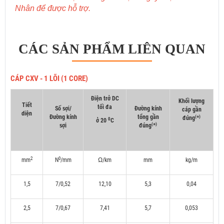
Nhân để được hỗ trợ.
CÁC SẢN PHẨM LIÊN QUAN
CÁP CXV - 1 LÕI (1 CORE)
Điện trở DC
Khối lượng
Tiết
tối đa
Số sợi/
Đường kính
cáp gần
diện
Đường kính
tổng gần
(
)
đúng
*
0
ở 20
C
(
)
sợi
đúng
*
2
0
mm
N
/mm
Ω/km
mm
kg/m
1,5
7/0,52
12,10
5,3
0,04
2,5
7/0,67
7,41
5,7
0,053