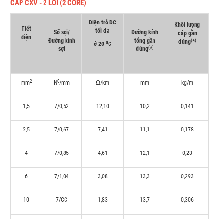
CÁP CXV - 2 LÕI (2 CORE)
Điện trở DC
Khối lượng
Tiết
tối đa
Số sợi/
Đường kính
cáp gần
diện
Đường kính
tổng gần
(
)
đúng
*
0
ở 20
C
(
)
sợi
đúng
*
2
0
mm
N
/mm
Ω/km
mm
kg/m
1,5
7/0,52
12,10
10,2
0,141
2,5
7/0,67
7,41
11,1
0,178
4
7/0,85
4,61
12,1
0,23
6
7/1,04
3,08
13,3
0,293
10
7/CC
1,83
13,7
0,306