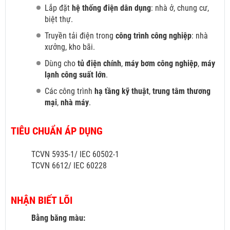
Lắp đặt
hệ thống điện dân dụng
: nhà ở, chung cư,
biệt thự.
Truyền tải điện trong
công trình công nghiệp
: nhà
xưởng, kho bãi.
Dùng cho
tủ điện chính
,
máy bơm công nghiệp
,
máy
lạnh công suất lớn
.
Các công trình
hạ tầng kỹ thuật
,
trung tâm thương
mại
,
nhà máy
.
TIÊU CHUẨN ÁP DỤNG
TCVN 5935-1/ IEC 60502-1
TCVN 6612/ IEC 60228
NHẬN BIẾT LÕI
Bằng băng màu: