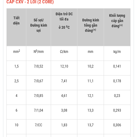
CÁP CXV - 2 LÕI (2 CORE)
Điện trở DC
Khối lượng
Tiết
tối đa
Số sợi/
Đường kính
cáp gần
diện
Đường kính
tổng gần
(
)
đúng
*
0
ở 20
C
(
)
sợi
đúng
*
2
0
mm
N
/mm
Ω/km
mm
kg/m
1,5
7/0,52
12,10
10,2
0,141
2,5
7/0,67
7,41
11,1
0,178
4
7/0,85
4,61
12,1
0,23
6
7/1,04
3,08
13,3
0,293
10
7/CC
1,83
13,7
0,306