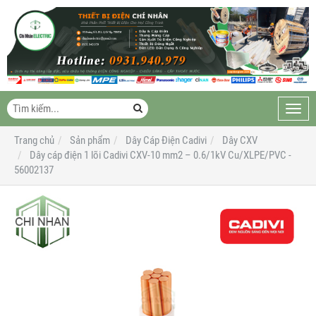
Toggl
navig
Trang chủ
Sản phẩm
Dây Cáp Điện Cadivi
Dây CXV
Dây cáp điện 1 lõi Cadivi CXV-10 mm2 – 0.6/1kV Cu/XLPE/PVC -
56002137