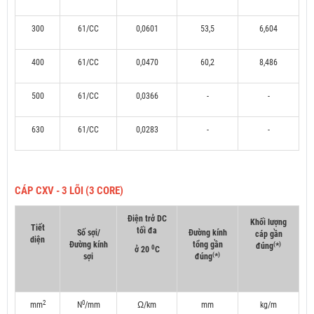
300
61/CC
0,0601
53,5
6,604
400
61/CC
0,0470
60,2
8,486
500
61/CC
0,0366
-
-
630
61/CC
0,0283
-
-
CÁP CXV - 3 LÕI (3 CORE)
Điện trở DC
Khối lượng
Tiết
tối đa
Số sợi/
Đường kính
cáp gần
diện
Đường kính
tổng gần
(
)
đúng
*
0
ở 20
C
(
)
sợi
đúng
*
2
0
mm
N
/mm
Ω/km
mm
kg/m