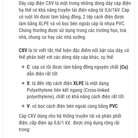
Dây cáp điện CXV là một trong những dòng dây cáp điện
hạ thế có khả năng truyền tải điện năng từ 0,6/1kV. Cáp
có ruột lõi được làm bằng đồng, 2 lớp cách điện được
làm bằng XLPE và vỏ bọc bên ngoài cáp là nhựa PVC.
Chúng thường được sử dụng trong các trường học, toà
nhà, chung cư hay các nhà xưởng.
CXV
là từ viết tắt, thể hiện đặc điểm nổi bật của dây, có
thể phân biệt với các dòng dây cáp khác, cụ thể:
C
: cáp có lõi được làm bằng đồng nguyên chất
(Cu)
dẫn điện rất tốt
X
: là đến lớp cách điện
XLPE
là một dạng
Polyethylene liên kết ngang (Cross-linked
polyethylene), chất có khả năng cách điện rất tốt.
V
: vỏ bọc cách điện bên ngoài cùng bằng
PVC
Cáp CXV dùng cho hệ thống truyền tải và phân phối
điện, cấp điện áp 0,6/1 kV,
được ứng dụng rộng rãi
trong: