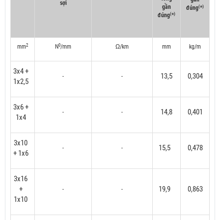
sợi
gần
(
)
đúng
*
(
)
đúng
*
2
0
mm
N
/mm
Ω/km
mm
kg/m
3x4 +
13,5
0,304
-
-
1x2,5
3x6 +
14,8
0,401
-
-
1x4
3x10
15,5
0,478
-
-
+ 1x6
3x16
+
19,9
0,863
-
-
1x10