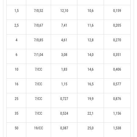
1,5
7/0,52
12,10
10,6
0,159
2,5
7/0,67
7,41
11,6
0,205
4
7/0,85
4,61
12,8
0,270
6
7/1,04
3,08
14,0
0,351
10
7/CC
1,83
14,6
0,406
16
7/CC
1,15
16,5
0,577
25
7/CC
0,727
19,9
0,876
35
7/CC
0,524
22,1
1,156
50
19/CC
0,387
25,0
1,538