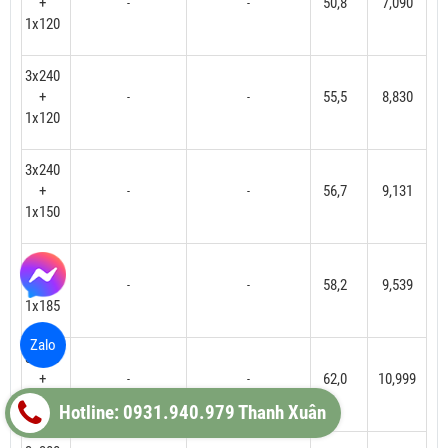
+
50,8
7,090
-
-
1x120
3x240
+
55,5
8,830
-
-
1x120
3x240
+
56,7
9,131
-
-
1x150
3x240
+
58,2
9,539
-
-
1x185
Zalo
3x300
+
62,0
10,999
-
-
1x150
Hotline: 0931.940.979 Thanh Xuân