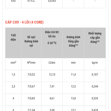
630
61/CC
0,0283
-
-
CÁP CXV - 4 LÕI (4 CORE)
Điện trở DC
Khối lượng
Tiết
tối đa
Số sợi/
Đường kính
cáp gần
diện
Đường kính
tổng gần
(
)
đúng
*
0
ở 20
C
(
)
sợi
đúng
*
2
0
mm
N
/mm
Ω/km
mm
kg/m
1,5
7/0,52
12,10
11,4
0,187
2,5
7/0,67
7,41
12,5
0,244
4
7/0,85
4,61
13,8
0,326
6
7/1,04
3,08
15,2
0,428