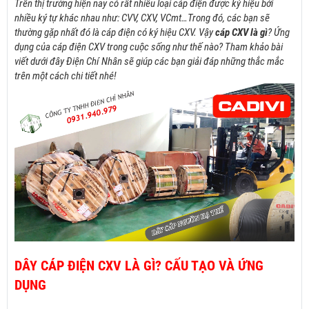
Trên thị trường hiện nay có rất nhiều loại cáp điện được ký hiệu bởi
nhiều
ký tự khác nhau như: CVV, CXV, VCmt…Trong đó, các bạn sẽ
thường gặp nhất đó là cáp điện có ký hiệu CXV. Vậy
cáp CXV là gì
? Ứng
dụng của cáp điện CXV trong cuộc sống như thế nào? Tham khảo bài
viết dưới đây Điện Chí Nhân sẽ giúp các bạn giải đáp những thắc mắc
trên một cách chi tiết nhé!
DÂY CÁP ĐIỆN CXV LÀ GÌ? CẤU TẠO VÀ ỨNG
DỤNG