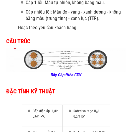
Cáp 1 lõi: Màu tự nhiên, không băng màu.
Cáp nhiều lõi: Màu đỏ
- vàng - xanh dương - không
băng màu (trung tính) - xanh lục (TER).
Hoặc theo yêu cầu khách hàng.
CẤU TRÚC
Dây Cáp Điện CXV
ĐẶC TÍNH KỸ THUẬT
Cấp điện áp U
/U:
Rated voltage U
/U:
0
0
0,6/1 kV.
0,6/1 kV.