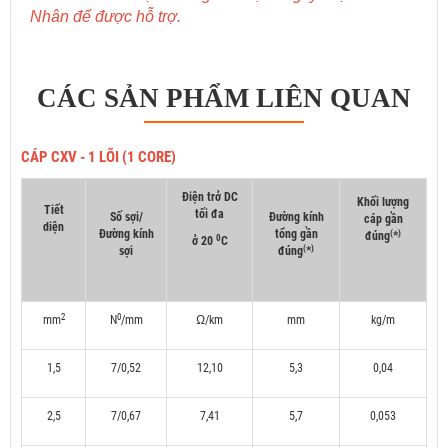
Nhân để được hỗ trợ.
CÁC SẢN PHẨM LIÊN QUAN
CÁP CXV - 1 LÕI (1 CORE)
Điện trở DC
Khối lượng
Tiết
tối đa
Số sợi/
Đường kính
cáp gần
diện
Đường kính
tổng gần
(
)
đúng
*
0
ở 20
C
(
)
sợi
đúng
*
2
0
mm
N
/mm
Ω/km
mm
kg/m
1,5
7/0,52
12,10
5,3
0,04
2,5
7/0,67
7,41
5,7
0,053