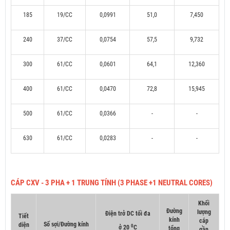
185
19/CC
0,0991
51,0
7,450
240
37/CC
0,0754
57,5
9,732
300
61/CC
0,0601
64,1
12,360
400
61/CC
0,0470
72,8
15,945
500
61/CC
0,0366
-
-
630
61/CC
0,0283
-
-
CÁP CXV - 3 PHA + 1 TRUNG TÍNH (3 PHASE +1 NEUTRAL CORES)
Khối
Đường
lượng
Điện trở DC tối đa
Tiết
kính
cáp
Số sợi/Đường kính
diện
0
ở 20
C
tổng
gần