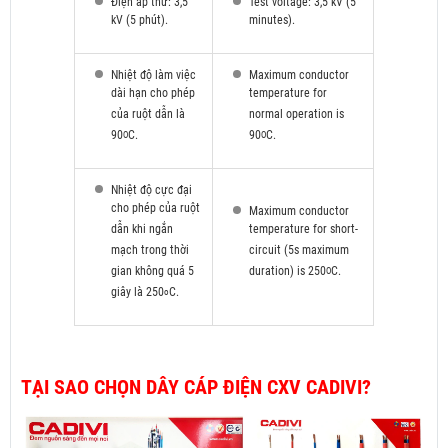
Điện áp thử: 3,5
Test voltage: 3,5 kV (5
kV (5 phút).
minutes).
Nhiệt độ làm việc
Maximum conductor
dài hạn cho phép
temperature for
của ruột dẫn là
normal operation is
90
C.
90
C.
O
O
Nhiệt độ cực đại
cho phép của ruột
Maximum conductor
dẫn khi ngắn
temperature for short-
mạch trong thời
circuit (5s maximum
gian không quá 5
duration) is 250
C.
O
giây là 250
C.
o
TẠI SAO CHỌN DÂY CÁP ĐIỆN CXV CADIVI?