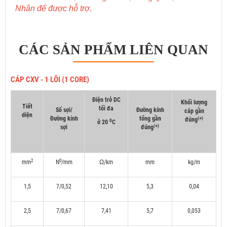
Nhân để được hỗ trợ.
CÁC SẢN PHẨM LIÊN QUAN
CÁP CXV - 1 LÕI (1 CORE)
Điện trở DC
Khối lượng
Tiết
tối đa
Số sợi/
Đường kính
cáp gần
diện
Đường kính
tổng gần
(
)
đúng
*
0
ở 20
C
(
)
sợi
đúng
*
2
0
mm
N
/mm
Ω/km
mm
kg/m
1,5
7/0,52
12,10
5,3
0,04
2,5
7/0,67
7,41
5,7
0,053