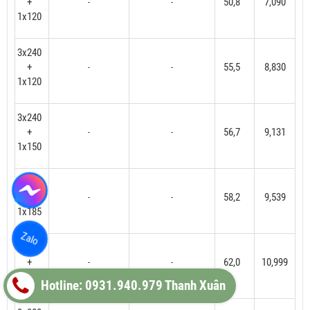
+
50,8
7,090
-
-
1x120
3x240
+
55,5
8,830
-
-
1x120
3x240
+
56,7
9,131
-
-
1x150
3x240
+
58,2
9,539
-
-
1x185
Zalo
3x300
+
62,0
10,999
-
-
1x150
Hotline: 0931.940.979 Thanh Xuân