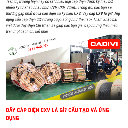
Trên thị trường hiện nay có rất nhiều loại cáp điện được ký hiệu bởi
nhiều
ký tự khác nhau như: CVV, CXV, VCmt…Trong đó, các bạn sẽ
thường gặp nhất đó là cáp điện có ký hiệu CXV. Vậy
cáp CXV là gì
? Ứng
dụng của cáp điện CXV trong cuộc sống như thế nào? Tham khảo bài
viết dưới đây Điện Chí Nhân sẽ giúp các bạn giải đáp những thắc mắc
trên một cách chi tiết nhé!
DÂY CÁP ĐIỆN CXV LÀ GÌ? CẤU TẠO VÀ ỨNG
DỤNG