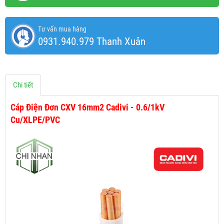
Tư vấn mua hàng
0931.940.979 Thanh Xuân
Chi tiết
Cáp Điện Đơn CXV 16mm2 Cadivi - 0.6/1kV
Cu/XLPE/PVC