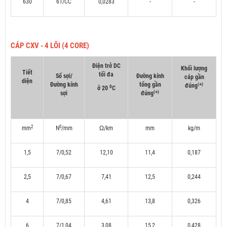
630
61/CC
0,0283
-
-
CÁP CXV - 4 LÕI (4 CORE)
Điện trở DC
Khối lượng
Tiết
tối đa
Số sợi/
Đường kính
cáp gần
diện
Đường kính
tổng gần
(
)
đúng
*
0
ở 20
C
(
)
sợi
đúng
*
2
0
mm
N
/mm
Ω/km
mm
kg/m
1,5
7/0,52
12,10
11,4
0,187
2,5
7/0,67
7,41
12,5
0,244
4
7/0,85
4,61
13,8
0,326
6
7/1,04
3,08
15,2
0,428