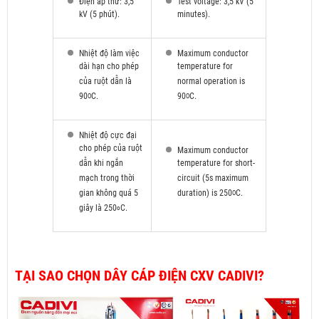
Điện áp thử: 3,5
Test voltage: 3,5 kV (5
kV (5 phút).
minutes).
Nhiệt độ làm việc
Maximum conductor
dài hạn cho phép
temperature for
của ruột dẫn là
normal operation is
90
C.
90
C.
O
O
Nhiệt độ cực đại
cho phép của ruột
Maximum conductor
dẫn khi ngắn
temperature for short-
mạch trong thời
circuit (5s maximum
gian không quá 5
duration) is 250
C.
O
giây là 250
C.
o
TẠI SAO CHỌN DÂY CÁP ĐIỆN CXV CADIVI?