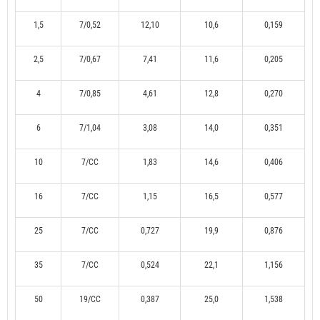
1,5
7/0,52
12,10
10,6
0,159
2,5
7/0,67
7,41
11,6
0,205
4
7/0,85
4,61
12,8
0,270
6
7/1,04
3,08
14,0
0,351
10
7/CC
1,83
14,6
0,406
16
7/CC
1,15
16,5
0,577
25
7/CC
0,727
19,9
0,876
35
7/CC
0,524
22,1
1,156
50
19/CC
0,387
25,0
1,538