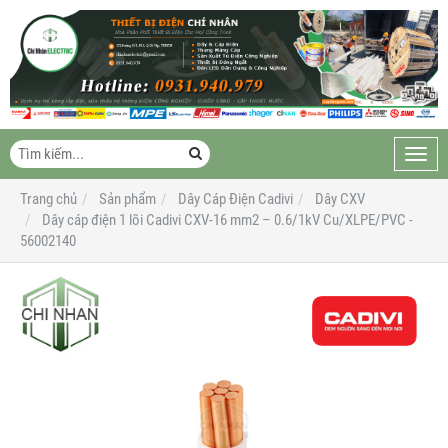
Toggl
navig
Trang chủ
Sản phẩm
Dây Cáp Điện Cadivi
Dây CXV
Dây cáp điện 1 lõi Cadivi CXV-16 mm2 – 0.6/1kV Cu/XLPE/PVC -
56002140