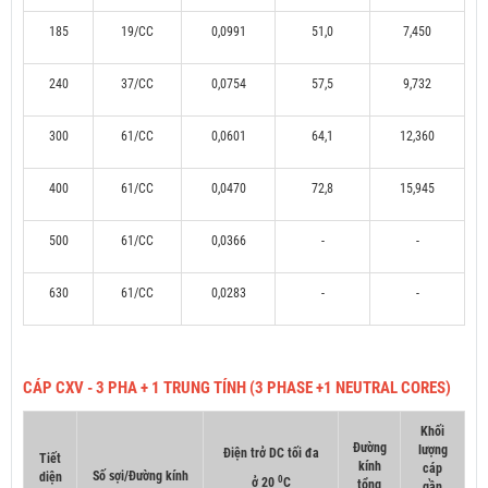
185
19/CC
0,0991
51,0
7,450
240
37/CC
0,0754
57,5
9,732
300
61/CC
0,0601
64,1
12,360
400
61/CC
0,0470
72,8
15,945
500
61/CC
0,0366
-
-
630
61/CC
0,0283
-
-
CÁP CXV - 3 PHA + 1 TRUNG TÍNH (3 PHASE +1 NEUTRAL CORES)
Khối
Đường
lượng
Điện trở DC tối đa
Tiết
kính
cáp
Số sợi/Đường kính
diện
0
ở 20
C
tổng
gần