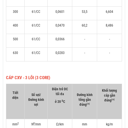
300
61/CC
0,0601
53,5
6,604
400
61/CC
0,0470
60,2
8,486
500
61/CC
0,0366
-
-
630
61/CC
0,0283
-
-
CÁP CXV - 3 LÕI (3 CORE)
Điện trở DC
Khối lượng
Tiết
tối đa
Số sợi/
Đường kính
cáp gần
diện
Đường kính
tổng gần
(
)
đúng
*
0
ở 20
C
(
)
sợi
đúng
*
2
0
mm
N
/mm
Ω/km
mm
kg/m