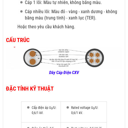
Cáp 1 lõi: Màu tự nhiên, không băng màu.
Cáp nhiều lõi: Màu đỏ
- vàng - xanh dương - không
băng màu (trung tính) - xanh lục (TER).
Hoặc theo yêu cầu khách hàng.
CẤU TRÚC
Dây Cáp Điện CXV
ĐẶC TÍNH KỸ THUẬT
Cấp điện áp U
/U:
Rated voltage U
/U:
0
0
0,6/1 kV.
0,6/1 kV.