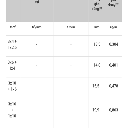
sợi
gần
(
)
đúng
*
(
)
đúng
*
2
0
mm
N
/mm
Ω/km
mm
kg/m
3x4 +
13,5
0,304
-
-
1x2,5
3x6 +
14,8
0,401
-
-
1x4
3x10
15,5
0,478
-
-
+ 1x6
3x16
+
19,9
0,863
-
-
1x10