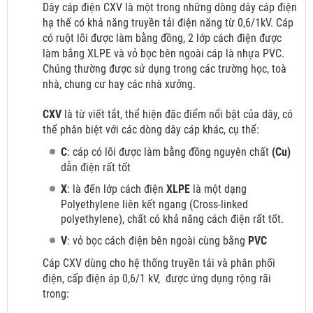
Dây cáp điện CXV là một trong những dòng dây cáp điện
hạ thế có khả năng truyền tải điện năng từ 0,6/1kV. Cáp
có ruột lõi được làm bằng đồng, 2 lớp cách điện được
làm bằng XLPE và vỏ bọc bên ngoài cáp là nhựa PVC.
Chúng thường được sử dụng trong các trường học, toà
nhà, chung cư hay các nhà xưởng.
CXV
là từ viết tắt, thể hiện đặc điểm nổi bật của dây, có
thể phân biệt với các dòng dây cáp khác, cụ thể:
C
: cáp có lõi được làm bằng đồng nguyên chất
(Cu)
dẫn điện rất tốt
X
: là đến lớp cách điện
XLPE
là một dạng
Polyethylene liên kết ngang (Cross-linked
polyethylene), chất có khả năng cách điện rất tốt.
V
: vỏ bọc cách điện bên ngoài cùng bằng
PVC
Cáp CXV dùng cho hệ thống truyền tải và phân phối
điện, cấp điện áp 0,6/1 kV,
được ứng dụng rộng rãi
trong: