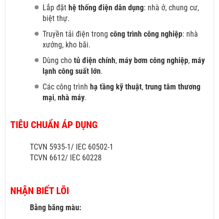
Lắp đặt
hệ thống điện dân dụng
: nhà ở, chung cư,
biệt thự.
Truyền tải điện trong
công trình công nghiệp
: nhà
xưởng, kho bãi.
Dùng cho
tủ điện chính
,
máy bơm công nghiệp
,
máy
lạnh công suất lớn
.
Các công trình
hạ tầng kỹ thuật
,
trung tâm thương
mại
,
nhà máy
.
TIÊU CHUẨN ÁP DỤNG
TCVN 5935-1/ IEC 60502-1
TCVN 6612/ IEC 60228
NHẬN BIẾT LÕI
Bằng băng màu: