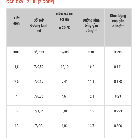
CÁP CXV - 2 LÕI (2 CORE)
Điện trở DC
Khối lượng
Tiết
tối đa
Số sợi/
Đường kính
cáp gần
diện
Đường kính
tổng gần
(
)
đúng
*
0
ở 20
C
(
)
sợi
đúng
*
2
0
mm
N
/mm
Ω/km
mm
kg/m
1,5
7/0,52
12,10
10,2
0,141
2,5
7/0,67
7,41
11,1
0,178
4
7/0,85
4,61
12,1
0,23
6
7/1,04
3,08
13,3
0,293
10
7/CC
1,83
13,7
0,306