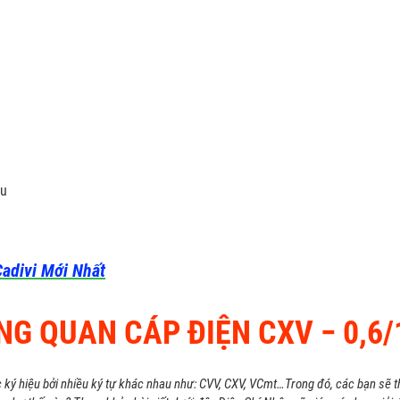
ầu
adivi Mới Nhất
NG QUAN CÁP ĐIỆN CXV ­− 0,6/
c ký hiệu bởi nhiều
ký tự khác nhau như: CVV, CXV, VCmt…Trong đó, các bạn sẽ t