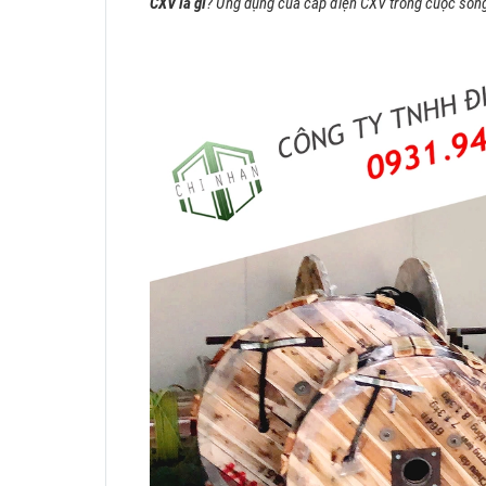
CXV là gì
? Ứng dụng của cáp điện CXV trong cuộc sống 