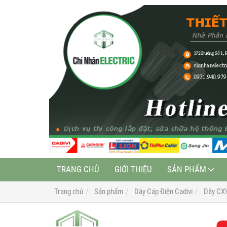
TRANG CHỦ
GIỚI THIỆU
SẢN PHẨM
Trang chủ
Sản phẩm
Dây Cáp Điện Cadivi
Dây CX