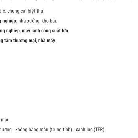
à ở, chung cư, biệt thự.
g nghiệp
: nhà xưởng, kho bãi.
ng nghiệp
,
máy lạnh công suất lớn
.
ng tâm thương mại
,
nhà máy
.
g màu.
 dương - không băng màu (trung tính) - xanh lục (TER).