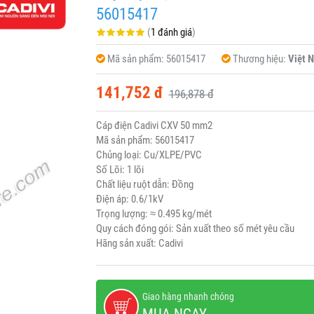
56015417
(
1 đánh giá
)
Mã sản phẩm:
56015417
Thương hiệu:
Việt 
141,752 đ
196,878 đ
Cáp điện Cadivi CXV 50 mm2
Mã sản phẩm: 56015417
Chủng loại: Cu/XLPE/PVC
Số Lõi: 1 lõi
Chất liệu ruột dẫn: Đồng
Điện áp: 0.6/1kV
Trọng lượng: ≈ 0.495 kg/mét
Quy cách đóng gói: Sản xuất theo số mét yêu cầu
Hãng sản xuất: Cadivi
Giao hàng nhanh chóng