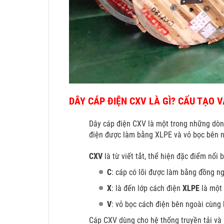
DÂY CÁP ĐIỆN CXV LÀ GÌ? CẤU TẠO 
Dây cáp điện CXV là một trong những dòng
điện được làm bằng XLPE và vỏ bọc bên n
CXV
là từ viết tắt, thể hiện đặc điểm nổi 
C
: cáp có lõi được làm bằng đồng n
X
: là đến lớp cách điện
XLPE
là một
V
: vỏ bọc cách điện bên ngoài cùng
Cáp CXV dùng cho hệ thống truyền tải và 