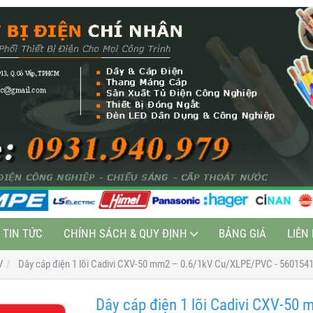
TIN TỨC
CHÍNH SÁCH & QUY ĐỊNH
BẢNG GIÁ
LIÊN
V
Dây cáp điện 1 lõi Cadivi CXV-50 mm2 – 0.6/1kV Cu/XLPE/PVC - 560154
Dây cáp điện 1 lõi Cadivi CXV-50