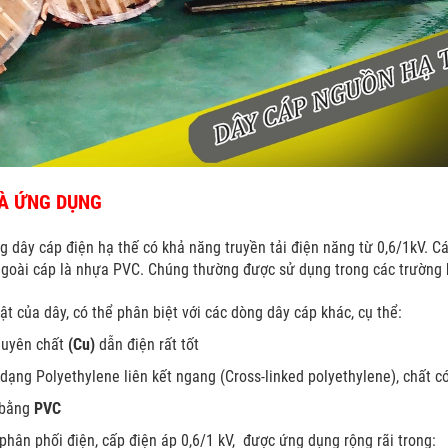
VÀ ỨNG DỤNG
 dây cáp điện hạ thế có khả năng truyền tải điện năng từ 0,6/1kV. Cá
goài cáp là nhựa PVC. Chúng thường được sử dụng trong các trường h
bật của dây, có thể phân biệt với các dòng dây cáp khác, cụ thể:
guyên chất
(Cu)
dẫn điện rất tốt
 dạng Polyethylene liên kết ngang (Cross-linked polyethylene), chất có
 bằng
PVC
phân phối điện, cấp điện áp 0,6/1 kV,
được ứng dụng rộng rãi trong: