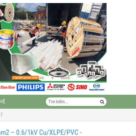
 HỆ
17
 mm2 – 0.6/1kV Cu/XLPE/PVC -