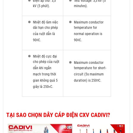
Điện áp thử: 3,5
Test voltage: 3,5 kV (5
kV (5 phút).
minutes).
Nhiệt độ làm việc
Maximum conductor
dài hạn cho phép
temperature for
của ruột dẫn là
normal operation is
90
C.
90
C.
O
O
Nhiệt độ cực đại
cho phép của ruột
Maximum conductor
dẫn khi ngắn
temperature for short-
mạch trong thời
circuit (5s maximum
gian không quá 5
duration) is 250
C.
O
giây là 250
C.
o
TẠI SAO CHỌN DÂY CÁP ĐIỆN CXV CADIVI?