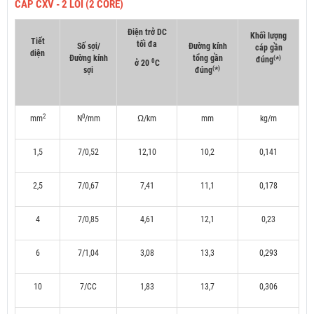
CÁP CXV - 2 LÕI (2 CORE)
Điện trở DC
Khối lượng
Tiết
tối đa
Số sợi/
Đường kính
cáp gần
diện
Đường kính
tổng gần
(
)
đúng
*
0
ở 20
C
(
)
sợi
đúng
*
2
0
mm
N
/mm
Ω/km
mm
kg/m
1,5
7/0,52
12,10
10,2
0,141
2,5
7/0,67
7,41
11,1
0,178
4
7/0,85
4,61
12,1
0,23
6
7/1,04
3,08
13,3
0,293
10
7/CC
1,83
13,7
0,306