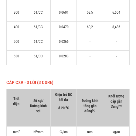
300
61/CC
0,0601
53,5
6,604
400
61/CC
0,0470
60,2
8,486
500
61/CC
0,0366
-
-
630
61/CC
0,0283
-
-
CÁP CXV - 3 LÕI (3 CORE)
Điện trở DC
Khối lượng
Tiết
tối đa
Số sợi/
Đường kính
cáp gần
diện
Đường kính
tổng gần
(
)
đúng
*
0
ở 20
C
(
)
sợi
đúng
*
2
0
mm
N
/mm
Ω/km
mm
kg/m