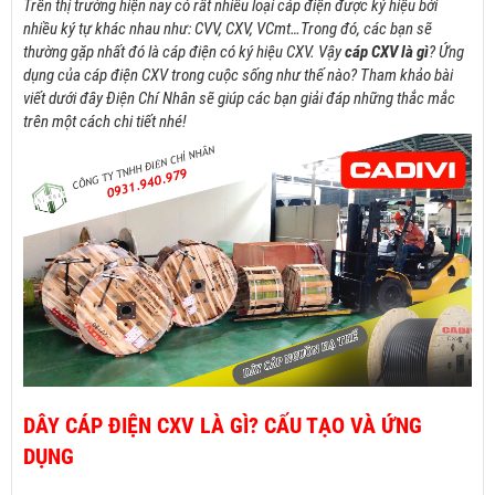
Trên thị trường hiện nay có rất nhiều loại cáp điện được ký hiệu bởi
nhiều
ký tự khác nhau như: CVV, CXV, VCmt…Trong đó, các bạn sẽ
thường gặp nhất đó là cáp điện có ký hiệu CXV. Vậy
cáp CXV là gì
? Ứng
dụng của cáp điện CXV trong cuộc sống như thế nào? Tham khảo bài
viết dưới đây Điện Chí Nhân sẽ giúp các bạn giải đáp những thắc mắc
trên một cách chi tiết nhé!
DÂY CÁP ĐIỆN CXV LÀ GÌ? CẤU TẠO VÀ ỨNG
DỤNG