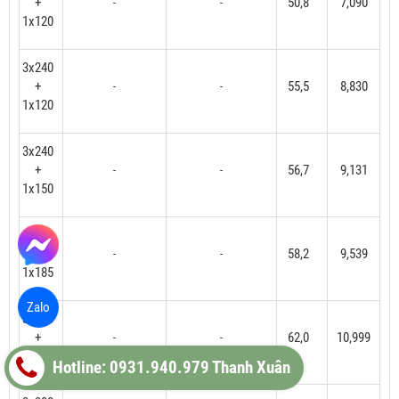
+
50,8
7,090
-
-
1x120
3x240
+
55,5
8,830
-
-
1x120
3x240
+
56,7
9,131
-
-
1x150
3x240
+
58,2
9,539
-
-
1x185
Zalo
3x300
+
62,0
10,999
-
-
1x150
Hotline: 0931.940.979 Thanh Xuân