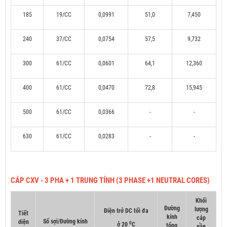
185
19/CC
0,0991
51,0
7,450
240
37/CC
0,0754
57,5
9,732
300
61/CC
0,0601
64,1
12,360
400
61/CC
0,0470
72,8
15,945
500
61/CC
0,0366
-
-
630
61/CC
0,0283
-
-
CÁP CXV - 3 PHA + 1 TRUNG TÍNH (3 PHASE +1 NEUTRAL CORES)
Khối
Đường
lượng
Điện trở DC tối đa
Tiết
kính
cáp
Số sợi/Đường kính
diện
0
ở 20
C
tổng
gần