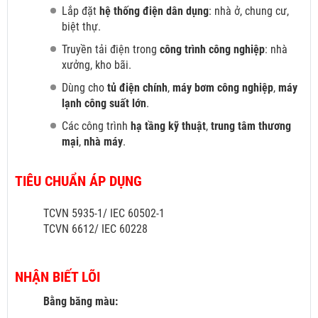
Lắp đặt
hệ thống điện dân dụng
: nhà ở, chung cư,
biệt thự.
Truyền tải điện trong
công trình công nghiệp
: nhà
xưởng, kho bãi.
Dùng cho
tủ điện chính
,
máy bơm công nghiệp
,
máy
lạnh công suất lớn
.
Các công trình
hạ tầng kỹ thuật
,
trung tâm thương
mại
,
nhà máy
.
TIÊU CHUẨN ÁP DỤNG
TCVN 5935-1/ IEC 60502-1
TCVN 6612/ IEC 60228
NHẬN BIẾT LÕI
Bằng băng màu: