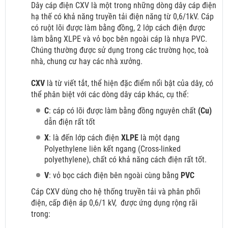
Dây cáp điện CXV là một trong những dòng dây cáp điện
hạ thế có khả năng truyền tải điện năng từ 0,6/1kV. Cáp
có ruột lõi được làm bằng đồng, 2 lớp cách điện được
làm bằng XLPE và vỏ bọc bên ngoài cáp là nhựa PVC.
Chúng thường được sử dụng trong các trường học, toà
nhà, chung cư hay các nhà xưởng.
CXV
là từ viết tắt, thể hiện đặc điểm nổi bật của dây, có
thể phân biệt với các dòng dây cáp khác, cụ thể:
C
: cáp có lõi được làm bằng đồng nguyên chất
(Cu)
dẫn điện rất tốt
X
: là đến lớp cách điện
XLPE
là một dạng
Polyethylene liên kết ngang (Cross-linked
polyethylene), chất có khả năng cách điện rất tốt.
V
: vỏ bọc cách điện bên ngoài cùng bằng
PVC
Cáp CXV dùng cho hệ thống truyền tải và phân phối
điện, cấp điện áp 0,6/1 kV,
được ứng dụng rộng rãi
trong: