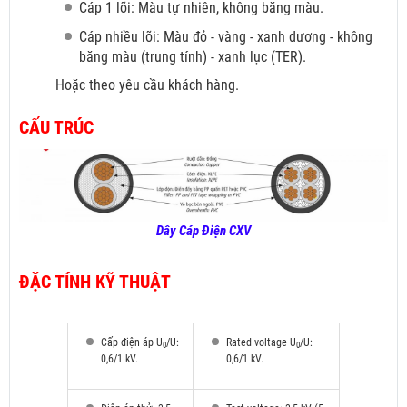
Cáp 1 lõi: Màu tự nhiên, không băng màu.
Cáp nhiều lõi: Màu đỏ
- vàng - xanh dương - không
băng màu (trung tính) - xanh lục (TER).
Hoặc theo yêu cầu khách hàng.
CẤU TRÚC
Dây Cáp Điện CXV
ĐẶC TÍNH KỸ THUẬT
Cấp điện áp U
/U:
Rated voltage U
/U:
0
0
0,6/1 kV.
0,6/1 kV.