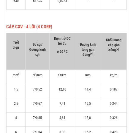
630
61/CC
0,0283
-
-
CÁP CXV - 4 LÕI (4 CORE)
Điện trở DC
Khối lượng
Tiết
tối đa
Số sợi/
Đường kính
cáp gần
diện
Đường kính
tổng gần
(
)
đúng
*
0
ở 20
C
(
)
sợi
đúng
*
2
0
mm
N
/mm
Ω/km
mm
kg/m
1,5
7/0,52
12,10
11,4
0,187
2,5
7/0,67
7,41
12,5
0,244
4
7/0,85
4,61
13,8
0,326
6
7/1,04
3,08
15,2
0,428