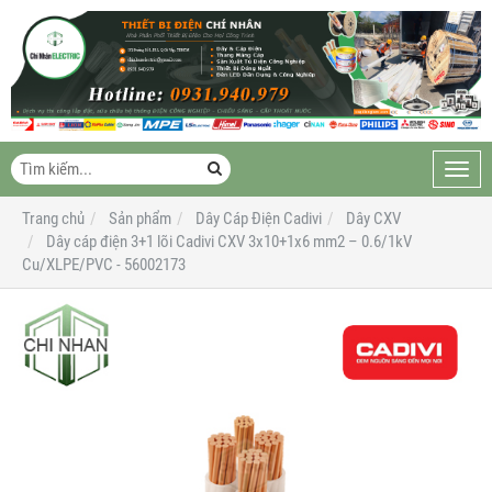
Toggl
navig
Trang chủ
Sản phẩm
Dây Cáp Điện Cadivi
Dây CXV
Dây cáp điện 3+1 lõi Cadivi CXV 3x10+1x6 mm2 – 0.6/1kV
Cu/XLPE/PVC - 56002173