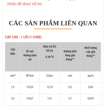
Nhân để được hỗ trợ.
CÁC SẢN PHẨM LIÊN QUAN
CÁP CXV - 1 LÕI (1 CORE)
Điện trở DC
Khối lượng
Tiết
tối đa
Số sợi/
Đường kính
cáp gần
diện
Đường kính
tổng gần
(
)
đúng
*
0
ở 20
C
(
)
sợi
đúng
*
2
0
mm
N
/mm
Ω/km
mm
kg/m
1,5
7/0,52
12,10
5,3
0,04
2,5
7/0,67
7,41
5,7
0,053