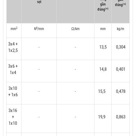
sợi
gần
(
)
đúng
*
(
)
đúng
*
2
0
mm
N
/mm
Ω/km
mm
kg/m
3x4 +
13,5
0,304
-
-
1x2,5
3x6 +
14,8
0,401
-
-
1x4
3x10
15,5
0,478
-
-
+ 1x6
3x16
+
19,9
0,863
-
-
1x10