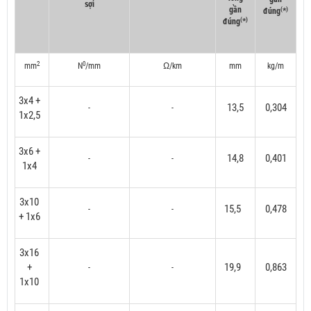
sợi
gần
(
)
đúng
*
(
)
đúng
*
2
0
mm
N
/mm
Ω/km
mm
kg/m
3x4 +
13,5
0,304
-
-
1x2,5
3x6 +
14,8
0,401
-
-
1x4
3x10
15,5
0,478
-
-
+ 1x6
3x16
+
19,9
0,863
-
-
1x10