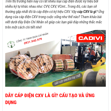
Trên thị trường hiện nay có rất nhiều loại cáp điện được ký hiệu bởi
nhiều
ký tự khác nhau như: CVV, CXV, VCmt…Trong đó, các bạn sẽ
thường gặp nhất đó là cáp điện có ký hiệu CXV. Vậy
cáp CXV là gì
? Ứng
dụng của cáp điện CXV trong cuộc sống như thế nào? Tham khảo bài
viết dưới đây Điện Chí Nhân sẽ giúp các bạn giải đáp những thắc mắc
trên một cách chi tiết nhé!
DÂY CÁP ĐIỆN CXV LÀ GÌ? CẤU TẠO VÀ ỨNG
DỤNG