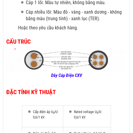
Cáp 1 lõi: Màu tự nhiên, không băng màu.
Cáp nhiều lõi: Màu đỏ
- vàng - xanh dương - không
băng màu (trung tính) - xanh lục (TER).
Hoặc theo yêu cầu khách hàng.
CẤU TRÚC
Dây Cáp Điện CXV
ĐẶC TÍNH KỸ THUẬT
Cấp điện áp U
/U:
Rated voltage U
/U:
0
0
0,6/1 kV.
0,6/1 kV.