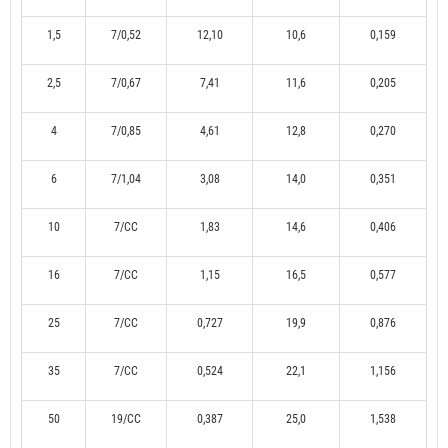
1,5
7/0,52
12,10
10,6
0,159
2,5
7/0,67
7,41
11,6
0,205
4
7/0,85
4,61
12,8
0,270
6
7/1,04
3,08
14,0
0,351
10
7/CC
1,83
14,6
0,406
16
7/CC
1,15
16,5
0,577
25
7/CC
0,727
19,9
0,876
35
7/CC
0,524
22,1
1,156
50
19/CC
0,387
25,0
1,538