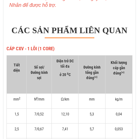
Nhân để được hỗ trợ.
CÁC SẢN PHẨM LIÊN QUAN
CÁP CXV - 1 LÕI (1 CORE)
Điện trở DC
Khối lượng
Tiết
tối đa
Số sợi/
Đường kính
cáp gần
diện
Đường kính
tổng gần
(
)
đúng
*
0
ở 20
C
(
)
sợi
đúng
*
2
0
mm
N
/mm
Ω/km
mm
kg/m
1,5
7/0,52
12,10
5,3
0,04
2,5
7/0,67
7,41
5,7
0,053