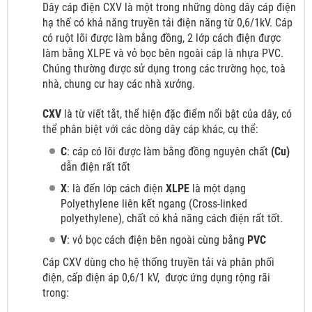
Dây cáp điện CXV là một trong những dòng dây cáp điện
hạ thế có khả năng truyền tải điện năng từ 0,6/1kV. Cáp
có ruột lõi được làm bằng đồng, 2 lớp cách điện được
làm bằng XLPE và vỏ bọc bên ngoài cáp là nhựa PVC.
Chúng thường được sử dụng trong các trường học, toà
nhà, chung cư hay các nhà xưởng.
CXV
là từ viết tắt, thể hiện đặc điểm nổi bật của dây, có
thể phân biệt với các dòng dây cáp khác, cụ thể:
C
: cáp có lõi được làm bằng đồng nguyên chất
(Cu)
dẫn điện rất tốt
X
: là đến lớp cách điện
XLPE
là một dạng
Polyethylene liên kết ngang (Cross-linked
polyethylene), chất có khả năng cách điện rất tốt.
V
: vỏ bọc cách điện bên ngoài cùng bằng
PVC
Cáp CXV dùng cho hệ thống truyền tải và phân phối
điện, cấp điện áp 0,6/1 kV,
được ứng dụng rộng rãi
trong: