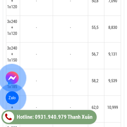
+
50,8
7,090
-
-
1x120
3x240
+
55,5
8,830
-
-
1x120
3x240
+
56,7
9,131
-
-
1x150
3x240
+
58,2
9,539
-
-
1x185
Zalo
3x300
+
62,0
10,999
-
-
1x150
Hotline: 0931.940.979 Thanh Xuân