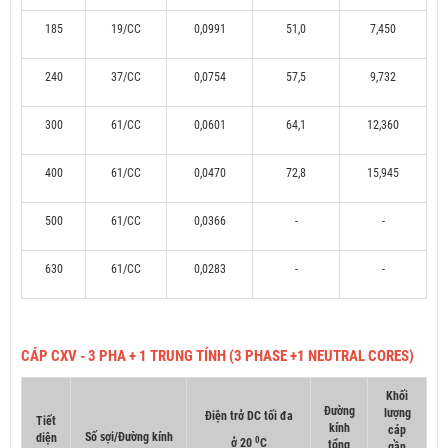
185
19/CC
0,0991
51,0
7,450
240
37/CC
0,0754
57,5
9,732
300
61/CC
0,0601
64,1
12,360
400
61/CC
0,0470
72,8
15,945
500
61/CC
0,0366
-
-
630
61/CC
0,0283
-
-
CÁP CXV - 3 PHA + 1 TRUNG TÍNH (3 PHASE +1 NEUTRAL CORES)
Khối
Đường
lượng
Điện trở DC tối đa
Tiết
kính
cáp
Số sợi/Đường kính
diện
0
ở 20
C
tổng
gần