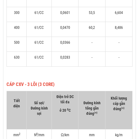
300
61/CC
0,0601
53,5
6,604
400
61/CC
0,0470
60,2
8,486
500
61/CC
0,0366
-
-
630
61/CC
0,0283
-
-
CÁP CXV - 3 LÕI (3 CORE)
Điện trở DC
Khối lượng
Tiết
tối đa
Số sợi/
Đường kính
cáp gần
diện
Đường kính
tổng gần
(
)
đúng
*
0
ở 20
C
(
)
sợi
đúng
*
2
0
mm
N
/mm
Ω/km
mm
kg/m