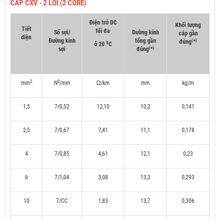
CÁP CXV - 2 LÕI (2 CORE)
Điện trở DC
Khối lượng
Tiết
tối đa
Số sợi/
Đường kính
cáp gần
diện
Đường kính
tổng gần
(
)
đúng
*
0
ở 20
C
(
)
sợi
đúng
*
2
0
mm
N
/mm
Ω/km
mm
kg/m
1,5
7/0,52
12,10
10,2
0,141
2,5
7/0,67
7,41
11,1
0,178
4
7/0,85
4,61
12,1
0,23
6
7/1,04
3,08
13,3
0,293
10
7/CC
1,83
13,7
0,306