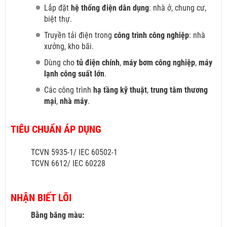
Lắp đặt
hệ thống điện dân dụng
: nhà ở, chung cư,
biệt thự.
Truyền tải điện trong
công trình công nghiệp
: nhà
xưởng, kho bãi.
Dùng cho
tủ điện chính
,
máy bơm công nghiệp
,
máy
lạnh công suất lớn
.
Các công trình
hạ tầng kỹ thuật
,
trung tâm thương
mại
,
nhà máy
.
TIÊU CHUẨN ÁP DỤNG
TCVN 5935-1/ IEC 60502-1
TCVN 6612/ IEC 60228
NHẬN BIẾT LÕI
Bằng băng màu: