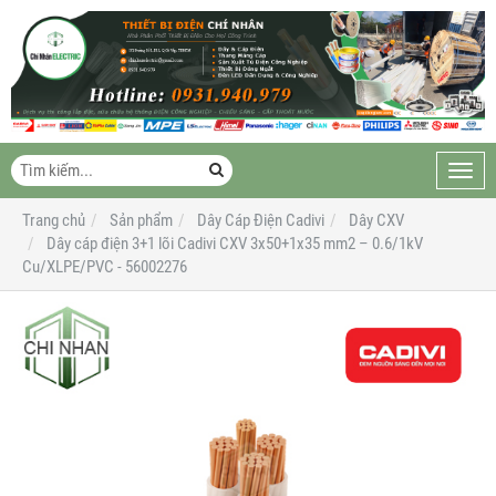
Toggl
navig
Trang chủ
Sản phẩm
Dây Cáp Điện Cadivi
Dây CXV
Dây cáp điện 3+1 lõi Cadivi CXV 3x50+1x35 mm2 – 0.6/1kV
Cu/XLPE/PVC - 56002276