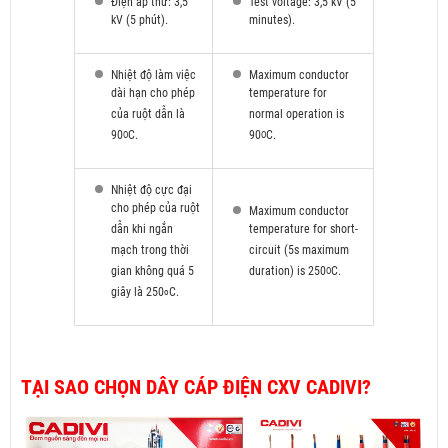
Điện áp thử: 3,5
Test voltage: 3,5 kV (5
kV (5 phút).
minutes).
Nhiệt độ làm việc
Maximum conductor
dài hạn cho phép
temperature for
của ruột dẫn là
normal operation is
90
C.
90
C.
O
O
Nhiệt độ cực đại
cho phép của ruột
Maximum conductor
dẫn khi ngắn
temperature for short-
mạch trong thời
circuit (5s maximum
gian không quá 5
duration) is 250
C.
O
giây là 250
C.
o
TẠI SAO CHỌN DÂY CÁP ĐIỆN CXV CADIVI?