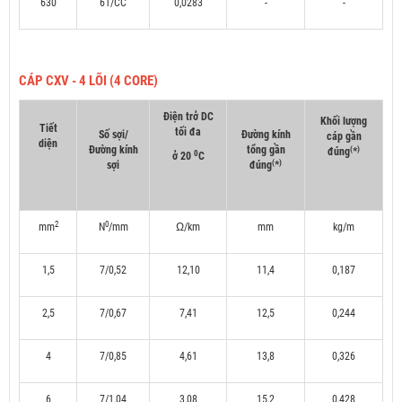
630
61/CC
0,0283
-
-
CÁP CXV - 4 LÕI (4 CORE)
Điện trở DC
Khối lượng
Tiết
tối đa
Số sợi/
Đường kính
cáp gần
diện
Đường kính
tổng gần
(
)
đúng
*
0
ở 20
C
(
)
sợi
đúng
*
2
0
mm
N
/mm
Ω/km
mm
kg/m
1,5
7/0,52
12,10
11,4
0,187
2,5
7/0,67
7,41
12,5
0,244
4
7/0,85
4,61
13,8
0,326
6
7/1,04
3,08
15,2
0,428